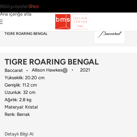
BMS’yi Keşfet
Shop
Navigasyona atla
Ana içeriğe atla
Ana Sayfa
›
Aksesuar
›
Dekoratif Obje
›
Baccarat
›
TIGRE ROARING BENGAL
TIGRE ROARING BENGAL
Allison Hawkes
2021
Baccarat
Yükseklik: 20.20 cm
Genişlik: 11.2 cm
Uzunluk: 32 cm
Ağırlık: 2.8 kg
Materyal: Kristal
Renk: Berrak
Detaylı Bilgi Al