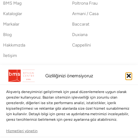
BMS Mag
Poltrona Frau
Kataloglar
Armani / Casa
Markalar
Baccarat
Blog
Duxiana
Hakkımızda
Cappellini
İletişim
Koleksiyonlar
Müşteri Hizmetleri
Gizliliğinizi önemsiyoruz
Babalar Günü
Ödeme Seçenekleri
Anneler Günü
Kargolama ve Teslimat
Alışveriş deneyiminizi geliştirmek için yasal düzenlemelere uygun olarak
çerezler kullanıyoruz. Bazıları sitemizin işlevselliği için zorunlu olan
Sevgililer Günü
Garanti Şartları
çerezlerdir, diğerleri ise site performans analizi, istatistikler, içerik
kişiselleştirmesi ve reklamlar gibi alanlarda size özel hizmet sunabilmemiz
Saraylardan Evinize
İade Politikası
için kullanılır. Detaylı bilgi için çerez ve aydınlatma metnimizi inceleyebilir,
çerez tercihlerinizi belirlemek için çerez ayarlarına göz atabilirsiniz.
Wedding
Kullanım Koşulları
Hizmetleri yönetin
Pet Collection
KVKK