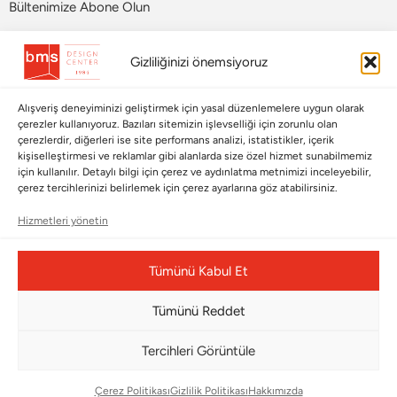
Bültenimize Abone Olun
Bizi Takip Edin
Gizliliğinizi önemsiyoruz
Alışveriş deneyiminizi geliştirmek için yasal düzenlemelere uygun olarak
çerezler kullanıyoruz. Bazıları sitemizin işlevselliği için zorunlu olan
çerezlerdir, diğerleri ise site performans analizi, istatistikler, içerik
kişiselleştirmesi ve reklamlar gibi alanlarda size özel hizmet sunabilmemiz
için kullanılır. Detaylı bilgi için çerez ve aydınlatma metnimizi inceleyebilir,
çerez tercihlerinizi belirlemek için çerez ayarlarına göz atabilirsiniz.
Hizmetleri yönetin
Çerez Yönetim Paneli
Tümünü Kabul Et
Tümünü Reddet
© Copyright 2026 |
BMS DESIGN CENTER
Tercihleri Görüntüle
Çerez Politikası
Gizlilik Politikası
Hakkımızda