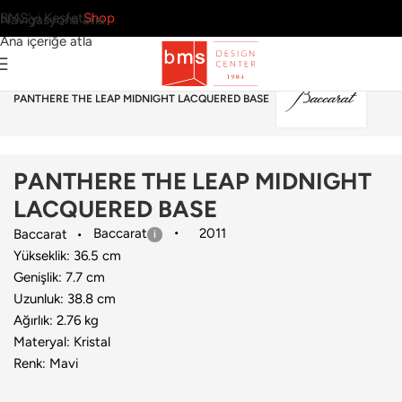
BMS’yi Keşfet
Shop
Navigasyona atla
Ana içeriğe atla
Ana Sayfa
›
Aksesuar
›
Dekoratif Obje
›
Baccarat
›
PANTHERE THE LEAP MIDNIGHT LACQUERED BASE
PANTHERE THE LEAP MIDNIGHT
LACQUERED BASE
Baccarat
2011
Baccarat
Yükseklik: 36.5 cm
Genişlik: 7.7 cm
Uzunluk: 38.8 cm
Ağırlık: 2.76 kg
Materyal: Kristal
Renk: Mavi