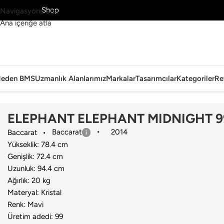
MS’yi Keşfet
Shop
Navigasyona atla
Ana içeriğe atla
eden BMS
Uzmanlık Alanlarımız
Markalar
Tasarımcılar
Kategoriler
Re
Ana Sayfa
›
Aksesuar
›
Dekoratif Obje
›
Baccarat
›
ELEPHANT ELEPH
ELEPHANT ELEPHANT MIDNIGHT 9
Baccarat
2014
Baccarat
Yükseklik: 78.4 cm
Genişlik: 72.4 cm
Uzunluk: 94.4 cm
Ağırlık: 20 kg
Materyal: Kristal
Renk: Mavi
Üretim adedi: 99