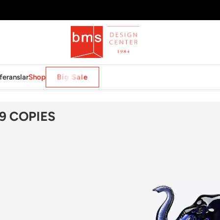
feranslar
Shop
Big Sale
ANT MIDNIGHT 99 COPIES
9 COPIES