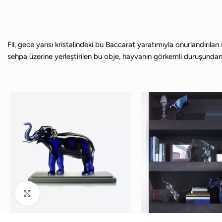
Fil, gece yarısı kristalindeki bu Baccarat yaratımıyla onurlandırılan 
sehpa üzerine yerleştirilen bu obje, hayvanın görkemli duruşundan do
Büyütmek için tıklayın