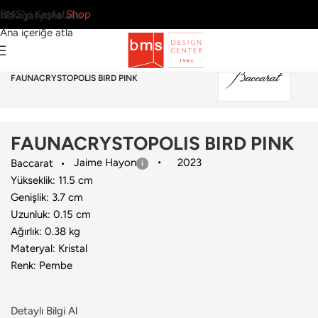
BMS’yi Keşfet
Shop
Navigasyona atla
Ana içeriğe atla
Ana Sayfa
›
Aksesuar
›
Dekoratif Obje
›
Baccarat
›
FAUNACRYSTOPOLIS BIRD PINK
FAUNACRYSTOPOLIS BIRD PINK
Jaime Hayon
2023
Baccarat
Yükseklik: 11.5 cm
Genişlik: 3.7 cm
Uzunluk: 0.15 cm
Ağırlık: 0.38 kg
Materyal: Kristal
Renk: Pembe
Detaylı Bilgi Al