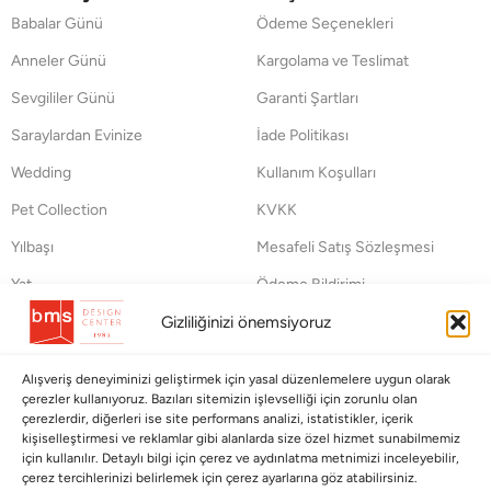
Babalar Günü
Ödeme Seçenekleri
Anneler Günü
Kargolama ve Teslimat
Sevgililer Günü
Garanti Şartları
Saraylardan Evinize
İade Politikası
Wedding
Kullanım Koşulları
Pet Collection
KVKK
Yılbaşı
Mesafeli Satış Sözleşmesi
Yat
Ödeme Bildirimi
Hata Bildirim Formu
Gizliliğinizi önemsiyoruz
BÜLTENİMİZE ABONE OLUN
Alışveriş deneyiminizi geliştirmek için yasal düzenlemelere uygun olarak
çerezler kullanıyoruz. Bazıları sitemizin işlevselliği için zorunlu olan
Kayıt olun ve fırsatlardan ilk siz yararlanın!
çerezlerdir, diğerleri ise site performans analizi, istatistikler, içerik
kişiselleştirmesi ve reklamlar gibi alanlarda size özel hizmet sunabilmemiz
için kullanılır. Detaylı bilgi için çerez ve aydınlatma metnimizi inceleyebilir,
Bültenimize Abone Olun
çerez tercihlerinizi belirlemek için çerez ayarlarına göz atabilirsiniz.