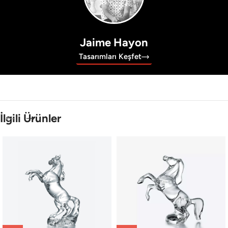
Jaime Hayon
Tasarımları Keşfet
İlgili Ürünler