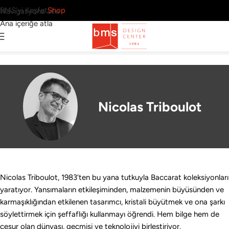
BMS’yi Keşfet
Shop
Navigasyona atla
Ana içeriğe atla
14 Sonuç
Ana Sayfa
›
Tasarımcılar
›
Nicolas Triboulot
Nicolas Triboulot
Nicolas Triboulot, 1983’ten bu yana tutkuyla Baccarat koleksiyonları
yaratıyor. Yansımaların etkileşiminden, malzemenin büyüsünden ve
karmaşıklığından etkilenen tasarımcı, kristali büyütmek ve ona şarkı
söylettirmek için şeffaflığı kullanmayı öğrendi. Hem bilge hem de
cesur olan dünyası, geçmişi ve teknolojiyi birleştiriyor.