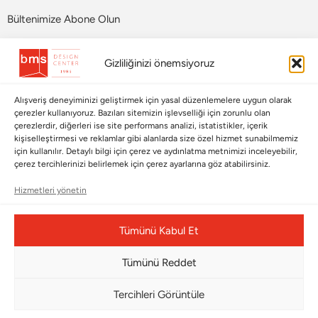
Bültenimize Abone Olun
Bizi Takip Edin
Gizliliğinizi önemsiyoruz
Alışveriş deneyiminizi geliştirmek için yasal düzenlemelere uygun olarak
çerezler kullanıyoruz. Bazıları sitemizin işlevselliği için zorunlu olan
çerezlerdir, diğerleri ise site performans analizi, istatistikler, içerik
kişiselleştirmesi ve reklamlar gibi alanlarda size özel hizmet sunabilmemiz
için kullanılır. Detaylı bilgi için çerez ve aydınlatma metnimizi inceleyebilir,
çerez tercihlerinizi belirlemek için çerez ayarlarına göz atabilirsiniz.
Hizmetleri yönetin
Çerez Yönetim Paneli
Tümünü Kabul Et
Tümünü Reddet
© Copyright 2026 |
BMS DESIGN CENTER
Tercihleri Görüntüle