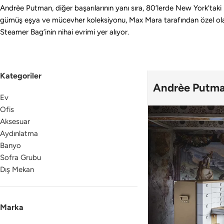
Andrèe Putman, diğer başarılarının yanı sıra, 80’lerde New York’taki i
gümüş eşya ve mücevher koleksiyonu, Max Mara tarafından özel olara
Steamer Bag’inin nihai evrimi yer alıyor.
Kategoriler
Andrèe Putm
Ev
Ofis
Aksesuar
Aydınlatma
Banyo
Sofra Grubu
Dış Mekan
Marka