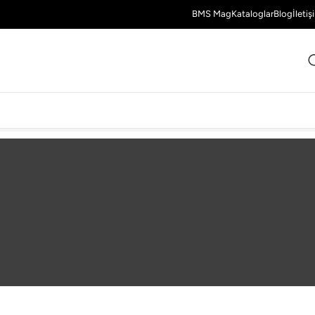
BMS Mag
Kataloglar
Blog
İletiş
Tek bir sonuç gösteriliyor