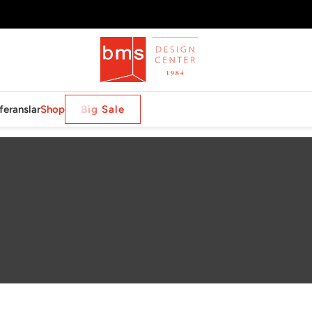
feranslar
Shop
Big Sale