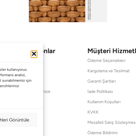
Koleksiyonlar
Müşteri Hizmetl
Babalar Günü
Ödeme Seçenekleri
ler kullanıyoruz.
Anneler Günü
Kargolama ve Teslimat
erformans analizi,
met sunabilmemiz için
Sevgililer Günü
Garanti Şartları
ercihlerinizi
Saraylardan Evinize
İade Politikası
Wedding
Kullanım Koşulları
Pet Collection
KVKK
hleri Görüntüle
Yılbaşı
Mesafeli Satış Sözleşmes
Yat
Ödeme Bildirimi