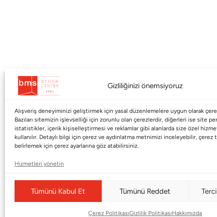
Kurumsal
Markalar
Gizliliğinizi önemsiyoruz
Shop
Haworth
Alışveriş deneyiminizi geliştirmek için yasal düzenlemelere uygun olarak çerez
BMS Mag
Poltrona Frau
Bazıları sitemizin işlevselliği için zorunlu olan çerezlerdir, diğerleri ise site p
istatistikler, içerik kişiselleştirmesi ve reklamlar gibi alanlarda size özel hiz
Kataloglar
Armani / Casa
kullanılır. Detaylı bilgi için çerez ve aydınlatma metnimizi inceleyebilir, çerez t
Markalar
Baccarat
belirlemek için çerez ayarlarına göz atabilirsiniz.
Blog
Duxiana
Hizmetleri yönetin
Hakkımızda
Cappellini
Tümünü Kabul Et
Tümünü Reddet
Terci
İletişim
Çerez Politikası
Gizlilik Politikası
Hakkımızda