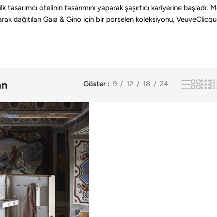
lk tasarımcı otelinin tasarımını yaparak şaşırtıcı kariyerine başladı:
k dağıtılan Gaia & Gino için bir porselen koleksiyonu, VeuveClicqu
an
Göster
9
12
18
24