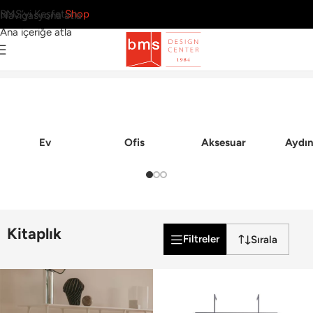
BMS’yi Keşfet
Shop
Navigasyona atla
Ana içeriğe atla
10 Sonuç
Ana Sayfa
›
Ofis
›
Kitaplık
Ev
Ofis
Aksesuar
Aydın
Kitaplık
Filtreler