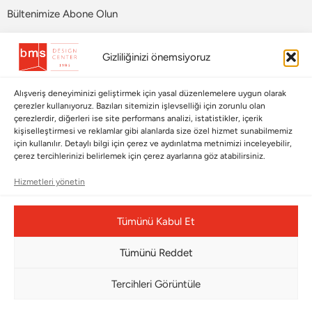
Bültenimize Abone Olun
Bizi Takip Edin
Gizliliğinizi önemsiyoruz
Alışveriş deneyiminizi geliştirmek için yasal düzenlemelere uygun olarak
çerezler kullanıyoruz. Bazıları sitemizin işlevselliği için zorunlu olan
çerezlerdir, diğerleri ise site performans analizi, istatistikler, içerik
kişiselleştirmesi ve reklamlar gibi alanlarda size özel hizmet sunabilmemiz
için kullanılır. Detaylı bilgi için çerez ve aydınlatma metnimizi inceleyebilir,
çerez tercihlerinizi belirlemek için çerez ayarlarına göz atabilirsiniz.
Hizmetleri yönetin
Çerez Yönetim Paneli
Tümünü Kabul Et
Tümünü Reddet
© Copyright 2026 |
BMS DESIGN CENTER
Tercihleri Görüntüle