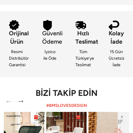
HARCOURT
Yaşam ve çalışma
alanı arasındaki
Yaşam ve çalışma alanı
çizgiyi yeniden
arasındaki çizgiyi
tanımlayın. Konfor,
yeniden tanımlayın.
estetik ve
Konfor, estetik ve
Orijinal
Güvenli
Hızlı
Kolay
verimliliği bir araya
verimliliği bir araya
getiren seçkileri
getiren seçkileri
Ürün
Ödeme
Teslimat
İade
keşfedin.
keşfedin.
Resmi
İyzico
Tüm
15 Gün
Koleksiyonu
Koleksiyonu
Distribütör
ile Öde
Türkiye’ye
Ücretsiz
Keşfet
Keşfet
Garantisi
Teslimat
İade
BİZİ TAKİP EDİN
#BMSLOVESDESIGN