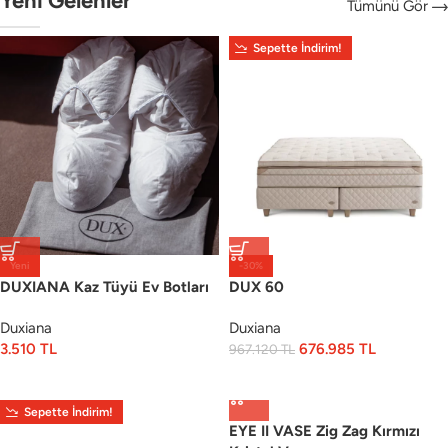
Yeni Gelenler
Tümünü Gör
Sepette İndirim!
Yeni
-30%
DUXIANA Kaz Tüyü Ev Botları
DUX 60
Duxiana
Duxiana
3.510
TL
676.985
TL
967.120
TL
Sepette İndirim!
EYE II VASE Zig Zag Kırmızı