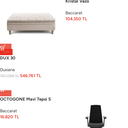
Kristal Vazo
Baccarat
104.350
TL
-30%
DUX 30
Duxiana
546.761
TL
781.088
TL
OCTOGONE Mavi Tepsi S
Baccarat
16.820
TL