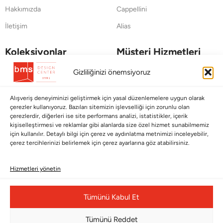
Hakkımızda
Cappellini
İletişim
Alias
Koleksiyonlar
Müşteri Hizmetleri
Babalar Günü
Ödeme Seçenekleri
Gizliliğinizi önemsiyoruz
Anneler Günü
Kargolama ve Teslimat
Alışveriş deneyiminizi geliştirmek için yasal düzenlemelere uygun olarak
Sevgililer Günü
Garanti Şartları
çerezler kullanıyoruz. Bazıları sitemizin işlevselliği için zorunlu olan
çerezlerdir, diğerleri ise site performans analizi, istatistikler, içerik
Saraylardan Evinize
İade Politikası
kişiselleştirmesi ve reklamlar gibi alanlarda size özel hizmet sunabilmemiz
Wedding
Kullanım Koşulları
için kullanılır. Detaylı bilgi için çerez ve aydınlatma metnimizi inceleyebilir,
çerez tercihlerinizi belirlemek için çerez ayarlarına göz atabilirsiniz.
Pet Collection
KVKK
Yılbaşı
Mesafeli Satış Sözleşmesi
Hizmetleri yönetin
Yat
Ödeme Bildirimi
Tümünü Kabul Et
Hata Bildirim Formu
Tümünü Reddet