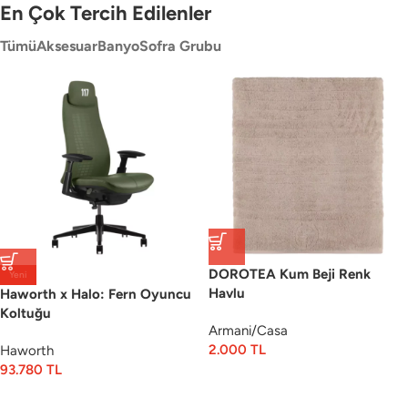
En Çok Tercih Edilenler
Tümü
Aksesuar
Banyo
Sofra Grubu
DOROTEA Kum Beji Renk
Yeni
Havlu
Haworth x Halo: Fern Oyuncu
Koltuğu
Armani/Casa
2.000
TL
Haworth
93.780
TL