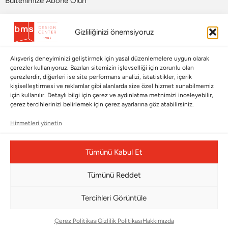
Bültenimize Abone Olun
Bizi Takip Edin
Gizliliğinizi önemsiyoruz
Alışveriş deneyiminizi geliştirmek için yasal düzenlemelere uygun olarak
çerezler kullanıyoruz. Bazıları sitemizin işlevselliği için zorunlu olan
çerezlerdir, diğerleri ise site performans analizi, istatistikler, içerik
kişiselleştirmesi ve reklamlar gibi alanlarda size özel hizmet sunabilmemiz
için kullanılır. Detaylı bilgi için çerez ve aydınlatma metnimizi inceleyebilir,
çerez tercihlerinizi belirlemek için çerez ayarlarına göz atabilirsiniz.
Hizmetleri yönetin
Çerez Yönetim Paneli
Tümünü Kabul Et
Tümünü Reddet
© Copyright 2026 |
BMS DESIGN CENTER
Tercihleri Görüntüle
Çerez Politikası
Gizlilik Politikası
Hakkımızda