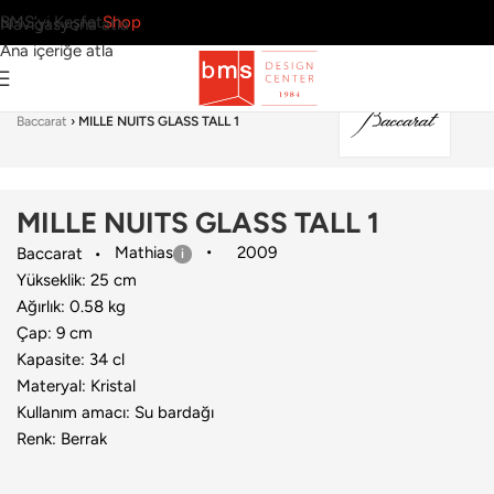
BMS’yi Keşfet
Shop
Navigasyona atla
Ana içeriğe atla
Ana Sayfa
›
Sofra Grubu
›
Bardak & Bardak Seti
›
Baccarat
›
MILLE NUITS GLASS TALL 1
MILLE NUITS GLASS TALL 1
Mathias
2009
Baccarat
Yükseklik: 25 cm
Ağırlık: 0.58 kg
Çap: 9 cm
Kapasite: 34 cl
Materyal: Kristal
Kullanım amacı: Su bardağı
Renk: Berrak