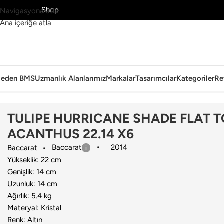
MS’yi Keşfet
Shop
Navigasyona atla
Ana içeriğe atla
eden BMS
Uzmanlık Alanlarımız
Markalar
Tasarımcılar
Kategoriler
Re
Ana Sayfa
›
Aydınlatma
›
Başlık
›
Baccarat
›
TULIPE HURRICANE SHAD
TULIPE HURRICANE SHADE FLAT T
ACANTHUS 22.14 X6
Baccarat
2014
Baccarat
Yükseklik: 22 cm
Genişlik: 14 cm
Uzunluk: 14 cm
Ağırlık: 5.4 kg
Materyal: Kristal
Renk: Altın