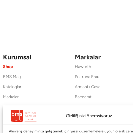
Kurumsal
Markalar
Shop
Haworth
BMS Mag
Poltrona Frau
Kataloglar
Armani / Casa
Markalar
Baccarat
Blog
Duxiana
Gizliliğinizi önemsiyoruz
Hakkımızda
Cappellini
İletişim
Alışveriş deneyiminizi geliştirmek için yasal düzenlemelere uygun olarak çerez