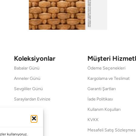
Koleksiyonlar
Müşteri Hizmetl
Babalar Günü
Ödeme Seçenekleri
Anneler Günü
Kargolama ve Teslimat
Sevgililer Günü
Garanti Şartları
Saraylardan Evinize
İade Politikası
Wedding
Kullanım Koşulları
Pet Collection
KVKK
Yılbaşı
Mesafeli Satış Sözleşmes
ler kullanıyoruz.