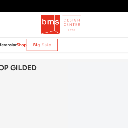
feranslar
Shop
Big Sale
E FLAT TOP GILDED ACANTHUS 22.14 X6
OP GILDED