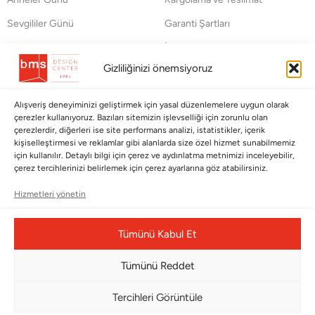
Sevgililer Günü
Garanti Şartları
Saraylardan Evinize
İade Politikası
Gizliliğinizi önemsiyoruz
Wedding
Kullanım Koşulları
Pet Collection
KVKK
Alışveriş deneyiminizi geliştirmek için yasal düzenlemelere uygun olarak
çerezler kullanıyoruz. Bazıları sitemizin işlevselliği için zorunlu olan
Yılbaşı
Mesafeli Satış Sözleşmesi
çerezlerdir, diğerleri ise site performans analizi, istatistikler, içerik
Yat
Ödeme Bildirimi
kişiselleştirmesi ve reklamlar gibi alanlarda size özel hizmet sunabilmemiz
için kullanılır. Detaylı bilgi için çerez ve aydınlatma metnimizi inceleyebilir,
Hata Bildirim Formu
çerez tercihlerinizi belirlemek için çerez ayarlarına göz atabilirsiniz.
Hizmetleri yönetin
BÜLTENİMİZE ABONE OLUN
Kayıt olun ve fırsatlardan ilk siz yararlanın!
Tümünü Kabul Et
Bültenimize Abone Olun
Tümünü Reddet
Bizi Takip Edin
Tercihleri Görüntüle