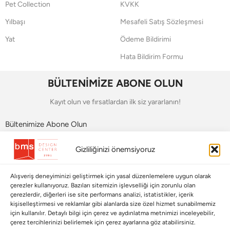
Pet Collection
KVKK
Yılbaşı
Mesafeli Satış Sözleşmesi
Yat
Ödeme Bildirimi
Hata Bildirim Formu
BÜLTENİMİZE ABONE OLUN
Kayıt olun ve fırsatlardan ilk siz yararlanın!
Bültenimize Abone Olun
Bizi Takip Edin
Gizliliğinizi önemsiyoruz
Alışveriş deneyiminizi geliştirmek için yasal düzenlemelere uygun olarak
çerezler kullanıyoruz. Bazıları sitemizin işlevselliği için zorunlu olan
çerezlerdir, diğerleri ise site performans analizi, istatistikler, içerik
kişiselleştirmesi ve reklamlar gibi alanlarda size özel hizmet sunabilmemiz
için kullanılır. Detaylı bilgi için çerez ve aydınlatma metnimizi inceleyebilir,
çerez tercihlerinizi belirlemek için çerez ayarlarına göz atabilirsiniz.