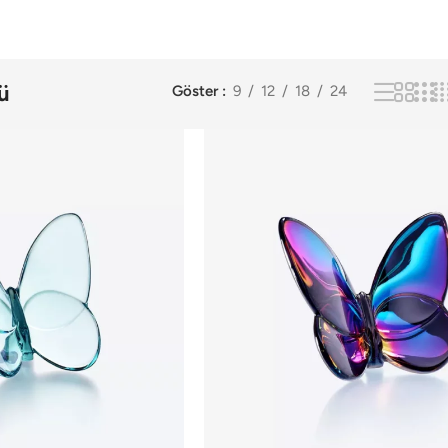
üm
ü
Göster
9
12
18
24
is
leri
is
ni
et
nler
et