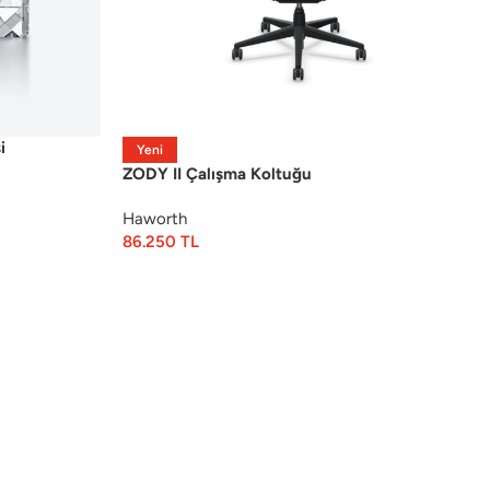
i
Yeni
ZODY II Çalışma Koltuğu
Haworth
86.250
TL