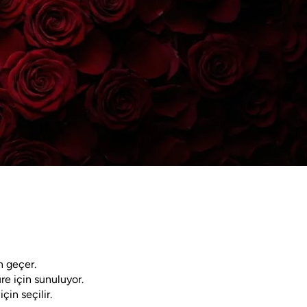
n geçer.
üre için sunuluyor.
çin seçilir.