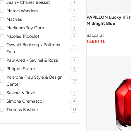
Jean - Charles Boisset
1
Marcel Wanders
3
PAPILLON Lucky Krist
Mathias
3
Midnight Blue
Medicom Toy Corp.
1
Baccarat
Nicolas Triboulot
9
15.610
TL
Ozwald Boateng x Poltrona
3
Frau
Paul Ared - Savinel & Rozé
1
Philippe Starck
7
Poltrona Frau Style & Design
25
Center
Savinel & Rozé
4
Simona Cremascoli
4
Thomas Bastide
18