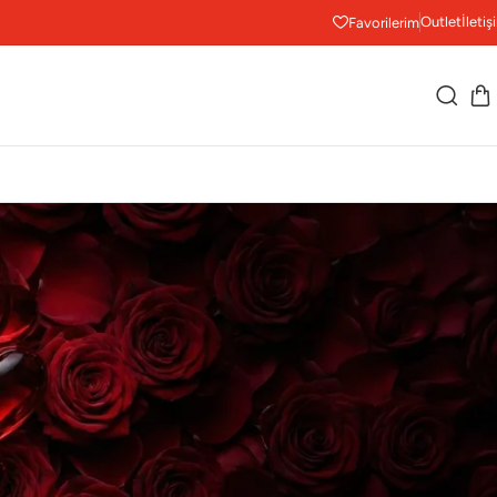
Outlet
İletiş
Favorilerim