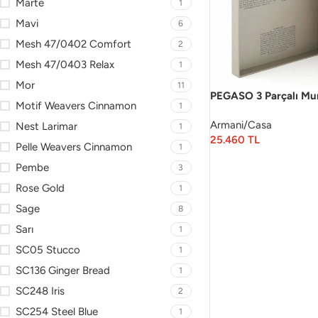
Marte
1
Mavi
6
Mesh 47/0402 Comfort
2
Mesh 47/0403 Relax
1
Mor
11
PEGASO 3 Parçalı Mu
Motif Weavers Cinnamon
1
Armani/Casa
Nest Larimar
1
25.460
TL
Pelle Weavers Cinnamon
1
Pembe
3
Rose Gold
1
Sage
8
Sarı
1
SC05 Stucco
1
SC136 Ginger Bread
1
SC248 Iris
2
SC254 Steel Blue
1