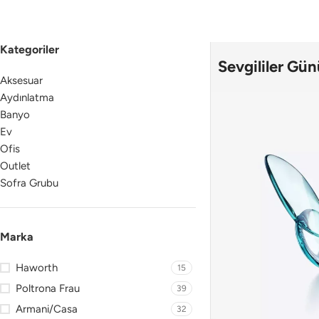
Çalışma
Koltuğu
T
Kategoriler
Çalışma Masası
Sevgililer Gün
Of
Monitör Kolu
Aksesuar
Ürün
Of
Aydınlatma
Ye
Banyo
Keşf
Gele
Ev
Ofis
Keşf
Outlet
Sofra Grubu
Marka
Haworth
15
Poltrona Frau
39
Armani/Casa
32