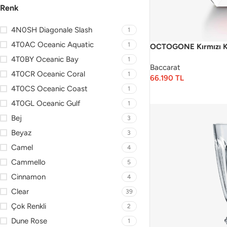
Renk
4N0SH Diagonale Slash
1
4T0AC Oceanic Aquatic
1
OCTOGONE Kırmızı Kr
4T0BY Oceanic Bay
1
Baccarat
4T0CR Oceanic Coral
1
66.190
TL
4T0CS Oceanic Coast
1
4T0GL Oceanic Gulf
1
Bej
3
Beyaz
3
Camel
4
Cammello
5
Cinnamon
4
Clear
39
Çok Renkli
2
Dune Rose
1