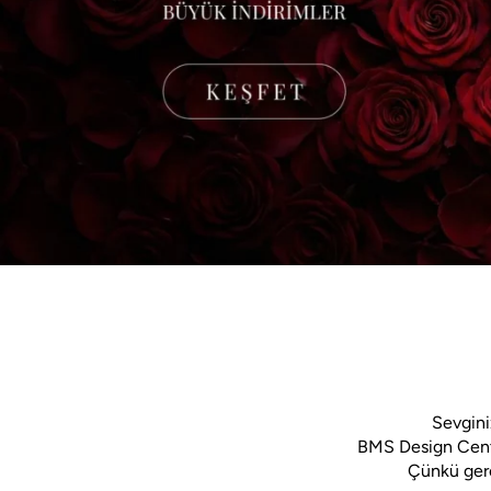
Sevgini
BMS Design Center'
Ofis
Çünkü gerçe