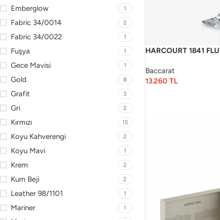
Emberglow
1
Fabric 34/0014
2
Fabric 34/0022
1
HARCOURT 1841 FLU
Fuşya
1
Gece Mavisi
1
Baccarat
Gold
8
13.260
TL
Grafit
3
Gri
2
Kırmızı
15
Koyu Kahverengi
2
Koyu Mavi
1
Krem
2
Kum Beji
2
Leather 98/1101
1
Mariner
1