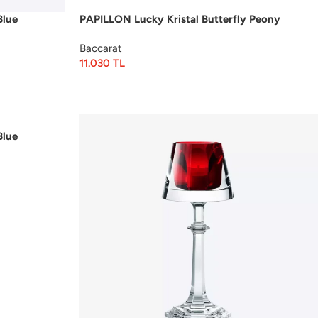
Blue
PAPILLON Lucky Kristal Butterfly Peony
Baccarat
11.030
TL
Blue