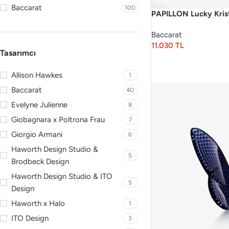
Baccarat
100
PAPILLON Lucky Krist
Baccarat
11.030
TL
Tasarımcı
Allison Hawkes
1
Baccarat
40
Evelyne Julienne
8
Giobagnara x Poltrona Frau
7
Giorgio Armani
6
Haworth Design Studio &
5
Brodbeck Design
Haworth Design Studio & ITO
5
Design
Haworth x Halo
1
ITO Design
3