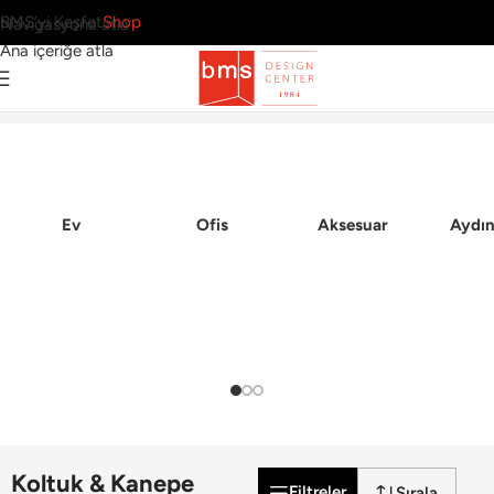
BMS’yi Keşfet
Shop
Navigasyona atla
Ana içeriğe atla
38 Sonuç
Ana Sayfa
›
Ofis
›
Koltuk & Kanepe
Ev
Ofis
Aksesuar
Aydın
Koltuk & Kanepe
Filtreler