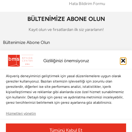
Hata Bildirim Formu
BÜLTENİMİZE ABONE OLUN
Kayıt olun ve fırsatlardan ilk siz yararlanın!
Bültenimize Abone Olun
Bizi Takip Edin
Gizliliğinizi önemsiyoruz
Alışveriş deneyiminizi geliştirmek için yasal düzenlemelere uygun olarak
çerezler kullanıyoruz. Bazıları sitemizin işlevselliği için zorunlu olan
çerezlerdir, diğerleri ise site performans analizi, istatistikler, içerik
kişiselleştirmesi ve reklamlar gibi alanlarda size özel hizmet sunabilmemiz
için kullanılır. Detaylı bilgi için çerez ve aydınlatma metnimizi inceleyebilir,
çerez tercihlerinizi belirlemek için çerez ayarlarına göz atabilirsiniz.
Hizmetleri yönetin
Çerez Yönetim Paneli
Tümünü Kabul Et