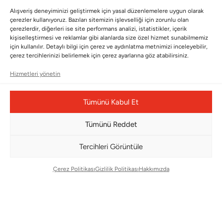
BÜLTENİMİZE ABONE OLUN
Alışveriş deneyiminizi geliştirmek için yasal düzenlemelere uygun olarak
Kayıt olun ve fırsatlardan ilk siz yararlanın!
çerezler kullanıyoruz. Bazıları sitemizin işlevselliği için zorunlu olan
çerezlerdir, diğerleri ise site performans analizi, istatistikler, içerik
kişiselleştirmesi ve reklamlar gibi alanlarda size özel hizmet sunabilmemiz
Bültenimize Abone Olun
için kullanılır. Detaylı bilgi için çerez ve aydınlatma metnimizi inceleyebilir,
çerez tercihlerinizi belirlemek için çerez ayarlarına göz atabilirsiniz.
Bizi Takip Edin
Hizmetleri yönetin
Tümünü Kabul Et
Tümünü Reddet
Tercihleri Görüntüle
Çerez Politikası
Gizlilik Politikası
Hakkımızda
Çerez Yönetim Paneli