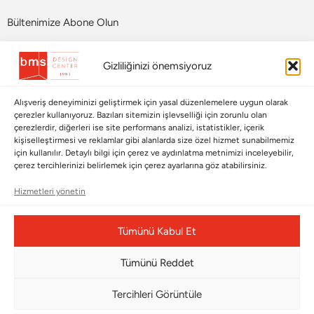
Bültenimize Abone Olun
Bizi Takip Edin
Gizliliğinizi önemsiyoruz
Alışveriş deneyiminizi geliştirmek için yasal düzenlemelere uygun olarak
çerezler kullanıyoruz. Bazıları sitemizin işlevselliği için zorunlu olan
çerezlerdir, diğerleri ise site performans analizi, istatistikler, içerik
kişiselleştirmesi ve reklamlar gibi alanlarda size özel hizmet sunabilmemiz
için kullanılır. Detaylı bilgi için çerez ve aydınlatma metnimizi inceleyebilir,
çerez tercihlerinizi belirlemek için çerez ayarlarına göz atabilirsiniz.
Hizmetleri yönetin
Çerez Yönetim Paneli
Tümünü Kabul Et
Tümünü Reddet
© Copyright 2026 |
BMS DESIGN CENTER
Tercihleri Görüntüle