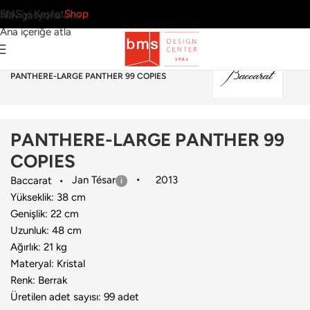
BMS’yi Keşfet
Shop
Navigasyona atla
Ana içeriğe atla
Ana Sayfa
›
Aksesuar
›
Dekoratif Obje
›
Baccarat
›
PANTHERE-LARGE PANTHER 99 COPIES
PANTHERE-LARGE PANTHER 99
COPIES
Jan Tésar
2013
Baccarat
Yükseklik: 38 cm
Genişlik: 22 cm
Uzunluk: 48 cm
Ağırlık: 21 kg
Materyal: Kristal
Renk: Berrak
Üretilen adet sayısı: 99 adet