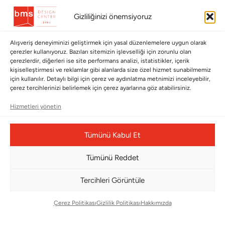
BÜLTENİMİZE ABONE OLUN
Gizliliğinizi önemsiyoruz
Kayıt olun ve fırsatlardan ilk siz yararlanın!
Alışveriş deneyiminizi geliştirmek için yasal düzenlemelere uygun olarak
çerezler kullanıyoruz. Bazıları sitemizin işlevselliği için zorunlu olan
Bültenimize Abone Olun
çerezlerdir, diğerleri ise site performans analizi, istatistikler, içerik
kişiselleştirmesi ve reklamlar gibi alanlarda size özel hizmet sunabilmemiz
Bizi Takip Edin
için kullanılır. Detaylı bilgi için çerez ve aydınlatma metnimizi inceleyebilir,
çerez tercihlerinizi belirlemek için çerez ayarlarına göz atabilirsiniz.
Hizmetleri yönetin
Tümünü Kabul Et
Tümünü Reddet
Tercihleri Görüntüle
Çerez Yönetim Paneli
Çerez Politikası
Gizlilik Politikası
Hakkımızda