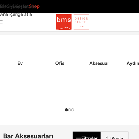
BMS’yi Keşfet
Shop
Navigasyona atla
Ana içeriğe atla
5 Sonuç
Ana Sayfa
›
Sofra Grubu
›
Bar Aksesuarları
Ev
Ofis
Aksesuar
Aydın
Bar Aksesuarları
Filtreler