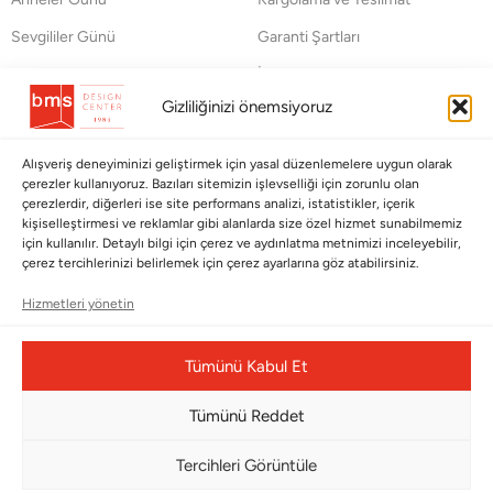
Sevgililer Günü
Garanti Şartları
Saraylardan Evinize
İade Politikası
Gizliliğinizi önemsiyoruz
Wedding
Kullanım Koşulları
Pet Collection
KVKK
Alışveriş deneyiminizi geliştirmek için yasal düzenlemelere uygun olarak
çerezler kullanıyoruz. Bazıları sitemizin işlevselliği için zorunlu olan
Yılbaşı
Mesafeli Satış Sözleşmesi
çerezlerdir, diğerleri ise site performans analizi, istatistikler, içerik
Yat
Ödeme Bildirimi
kişiselleştirmesi ve reklamlar gibi alanlarda size özel hizmet sunabilmemiz
için kullanılır. Detaylı bilgi için çerez ve aydınlatma metnimizi inceleyebilir,
Hata Bildirim Formu
çerez tercihlerinizi belirlemek için çerez ayarlarına göz atabilirsiniz.
Hizmetleri yönetin
BÜLTENİMİZE ABONE OLUN
Kayıt olun ve fırsatlardan ilk siz yararlanın!
Tümünü Kabul Et
Bültenimize Abone Olun
Tümünü Reddet
Bizi Takip Edin
Tercihleri Görüntüle