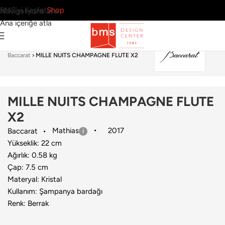
BMS’yi Keşfet
Shop
Navigasyona atla
Ana içeriğe atla
Ana Sayfa
›
Sofra Grubu
›
Kadeh & Kadeh Seti
›
Baccarat
›
MILLE NUITS CHAMPAGNE FLUTE X2
MILLE NUITS CHAMPAGNE FLUTE
X2
Mathias
2017
Baccarat
Yükseklik: 22 cm
Ağırlık: 0.58 kg
Çap: 7.5 cm
Materyal: Kristal
Kullanım: Şampanya bardağı
Renk: Berrak