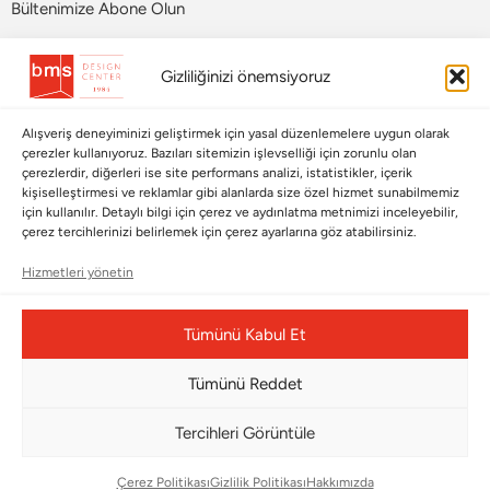
Bültenimize Abone Olun
Bizi Takip Edin
Gizliliğinizi önemsiyoruz
Alışveriş deneyiminizi geliştirmek için yasal düzenlemelere uygun olarak
çerezler kullanıyoruz. Bazıları sitemizin işlevselliği için zorunlu olan
çerezlerdir, diğerleri ise site performans analizi, istatistikler, içerik
kişiselleştirmesi ve reklamlar gibi alanlarda size özel hizmet sunabilmemiz
için kullanılır. Detaylı bilgi için çerez ve aydınlatma metnimizi inceleyebilir,
çerez tercihlerinizi belirlemek için çerez ayarlarına göz atabilirsiniz.
Hizmetleri yönetin
Çerez Yönetim Paneli
Tümünü Kabul Et
Tümünü Reddet
© Copyright 2026 |
BMS DESIGN CENTER
Tercihleri Görüntüle
Çerez Politikası
Gizlilik Politikası
Hakkımızda