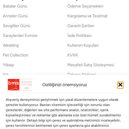
Babalar Günü
Ödeme Seçenekleri
Anneler Günü
Kargolama ve Teslimat
Sevgililer Günü
Garanti Şartları
Saraylardan Evinize
İade Politikası
Wedding
Kullanım Koşulları
Pet Collection
KVKK
Yılbaşı
Mesafeli Satış Sözleşmesi
Yat
Ödeme Bildirimi
Hata Bildirim Formu
Gizliliğinizi önemsiyoruz
BÜLTENİMİZE ABONE OLUN
Alışveriş deneyiminizi geliştirmek için yasal düzenlemelere uygun olarak
çerezler kullanıyoruz. Bazıları sitemizin işlevselliği için zorunlu olan
Kayıt olun ve fırsatlardan ilk siz yararlanın!
çerezlerdir, diğerleri ise site performans analizi, istatistikler, içerik
kişiselleştirmesi ve reklamlar gibi alanlarda size özel hizmet sunabilmemiz
için kullanılır. Detaylı bilgi için çerez ve aydınlatma metnimizi inceleyebilir,
Bültenimize Abone Olun
çerez tercihlerinizi belirlemek için çerez ayarlarına göz atabilirsiniz.