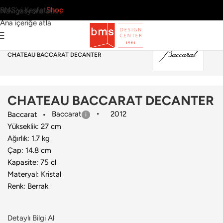
BMS’yi Keşfet
Shop
Navigasyona atla
Ana içeriğe atla
Ana Sayfa
›
Sofra Grubu
›
Sürahi & Karaf
›
Baccarat
›
CHATEAU BACCARAT DECANTER
CHATEAU BACCARAT DECANTER
Baccarat
2012
Baccarat
Yükseklik: 27 cm
Ağırlık: 1.7 kg
Çap: 14.8 cm
Kapasite: 75 cl
Materyal: Kristal
Renk: Berrak
Detaylı Bilgi Al