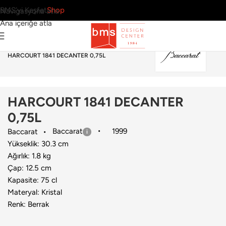
BMS’yi Keşfet
Shop
Navigasyona atla
Ana içeriğe atla
Ana Sayfa
›
Sofra Grubu
›
Sürahi & Karaf
›
Baccarat
›
HARCOURT 1841 DECANTER 0,75L
HARCOURT 1841 DECANTER
0,75L
Baccarat
1999
Baccarat
Yükseklik: 30.3 cm
Ağırlık: 1.8 kg
Çap: 12.5 cm
Kapasite: 75 cl
Materyal: Kristal
Renk: Berrak