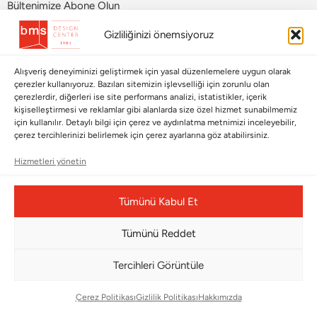
Bültenimize Abone Olun
Gizliliğinizi önemsiyoruz
Bizi Takip Edin
Alışveriş deneyiminizi geliştirmek için yasal düzenlemelere uygun olarak
çerezler kullanıyoruz. Bazıları sitemizin işlevselliği için zorunlu olan
çerezlerdir, diğerleri ise site performans analizi, istatistikler, içerik
kişiselleştirmesi ve reklamlar gibi alanlarda size özel hizmet sunabilmemiz
için kullanılır. Detaylı bilgi için çerez ve aydınlatma metnimizi inceleyebilir,
çerez tercihlerinizi belirlemek için çerez ayarlarına göz atabilirsiniz.
Hizmetleri yönetin
Çerez Yönetim Paneli
Tümünü Kabul Et
Tümünü Reddet
Tercihleri Görüntüle
© Copyright 2026 |
BMS DESIGN CENTER
Çerez Politikası
Gizlilik Politikası
Hakkımızda