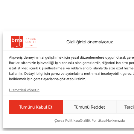
Gizliliğinizi önemsiyoruz
Alışveriş deneyiminizi geliştirmek için yasal düzenlemelere uygun olarak çerez
Kurumsal
Markalar
Bazıları sitemizin işlevselliği için zorunlu olan çerezlerdir, diğerleri ise site p
istatistikler, içerik kişiselleştirmesi ve reklamlar gibi alanlarda size özel hiz
kullanılır. Detaylı bilgi için çerez ve aydınlatma metnimizi inceleyebilir, çerez t
Shop
Haworth
belirlemek için çerez ayarlarına göz atabilirsiniz.
BMS Mag
Poltrona Frau
Hizmetleri yönetin
Kataloglar
Armani / Casa
Markalar
Baccarat
Tümünü Kabul Et
Tümünü Reddet
Terci
Blog
Duxiana
Çerez Politikası
Gizlilik Politikası
Hakkımızda
Hakkımızda
Cappellini