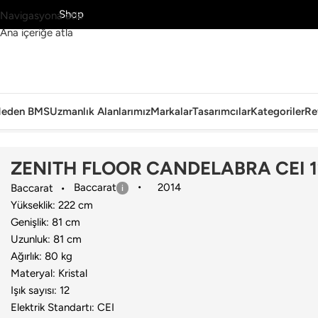
MS’yi Keşfet
Shop
Navigasyona atla
Ana içeriğe atla
eden BMS
Uzmanlık Alanlarımız
Markalar
Tasarımcılar
Kategoriler
Re
Ana Sayfa
›
Aydınlatma
›
Lambader
›
Baccarat
›
ZENITH FLOOR CAND
ZENITH FLOOR CANDELABRA CEI 1
Baccarat
2014
Baccarat
Yükseklik: 222 cm
Genişlik: 81 cm
Uzunluk: 81 cm
Ağırlık: 80 kg
Materyal: Kristal
Işık sayısı: 12
Elektrik Standartı: CEI