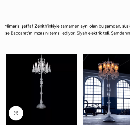
Mimarisi şeffaf Zénith’inkiyle tamamen aynı olan bu şamdan, süslemel
ise Baccarat’ın imzasını temsil ediyor. Siyah elektrik teli. Şamdanı
Büyütmek için tıklayın