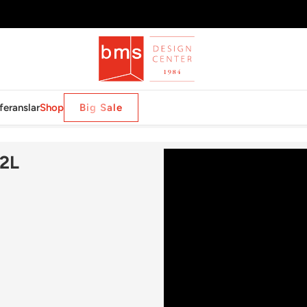
feranslar
Shop
Big Sale
ELABRA CEI 12L
2L