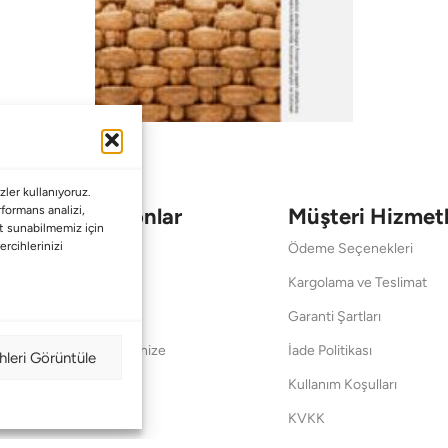
ler kullanıyoruz.
Koleksiyonlar
Müşteri Hizmetl
erformans analizi,
met sunabilmemiz için
ercihlerinizi
Babalar Günü
Ödeme Seçenekleri
Anneler Günü
Kargolama ve Teslimat
Sevgililer Günü
Garanti Şartları
Saraylardan Evinize
İade Politikası
hleri Görüntüle
Wedding
Kullanım Koşulları
Pet Collection
KVKK