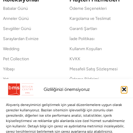
Babalar Günü
Ödeme Seçenekleri
Anneler Günü
Kargolama ve Teslimat
Sevgililer Günü
Garanti Şartları
Saraylardan Evinize
İade Politikası
Wedding
Kullanım Koşulları
Pet Collection
KVKK
Yılbaşı
Mesafeli Satış Sözleşmesi
Yat
Ödeme Bildirimi
Hata Bildirim Formu
Gizliliğinizi önemsiyoruz
BÜLTENİMİZE ABONE OLUN
Alışveriş deneyiminizi geliştirmek için yasal düzenlemelere uygun olarak
çerezler kullanıyoruz. Bazıları sitemizin işlevselliği için zorunlu olan
Kayıt olun ve fırsatlardan ilk siz yararlanın!
çerezlerdir, diğerleri ise site performans analizi, istatistikler, içerik
kişiselleştirmesi ve reklamlar gibi alanlarda size özel hizmet sunabilmemiz
için kullanılır. Detaylı bilgi için çerez ve aydınlatma metnimizi inceleyebilir,
Bültenimize Abone Olun
çerez tercihlerinizi belirlemek için çerez ayarlarına göz atabilirsiniz.