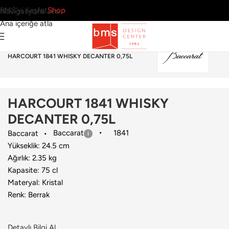
BMS’yi Keşfet
Shop
Navigasyona atla
Ana içeriğe atla
Ana Sayfa
›
Sofra Grubu
›
Sürahi & Karaf
›
Baccarat
›
HARCOURT 1841 WHISKY DECANTER 0,75L
HARCOURT 1841 WHISKY
DECANTER 0,75L
Baccarat
1841
Baccarat
Yükseklik: 24.5 cm
Ağırlık: 2.35 kg
Kapasite: 75 cl
Materyal: Kristal
Renk: Berrak
Detaylı Bilgi Al