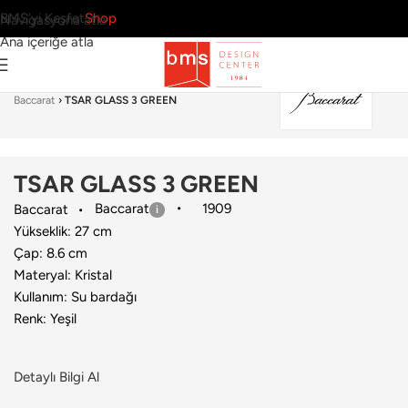
BMS’yi Keşfet
Shop
Navigasyona atla
Ana içeriğe atla
Ana Sayfa
›
Sofra Grubu
›
Bardak & Bardak Seti
›
Baccarat
›
TSAR GLASS 3 GREEN
TSAR GLASS 3 GREEN
Baccarat
1909
Baccarat
Yükseklik: 27 cm
Çap: 8.6 cm
Materyal: Kristal
Kullanım: Su bardağı
Renk: Yeşil
Detaylı Bilgi Al