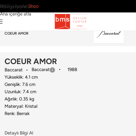
BMS’yi Keşfet
Shop
Navigasyona atla
Ana içeriğe atla
Ana Sayfa
›
Aksesuar
›
Dekoratif Obje
›
Baccarat
›
COEUR AMOR
COEUR AMOR
Baccarat
1988
Baccarat
Yükseklik: 4.1 cm
Genişlik: 7.6 cm
Uzunluk: 7.4 cm
Ağırlık: 0.35 kg
Materyal: Kristal
Renk: Berrak
Detaylı Bilgi Al