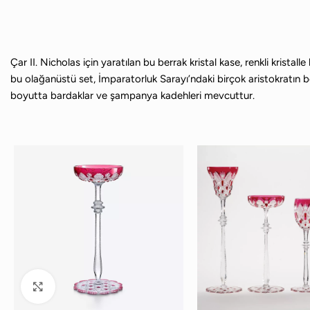
Çar II. Nicholas için yaratılan bu berrak kristal kase, renkli krist
bu olağanüstü set, İmparatorluk Sarayı’ndaki birçok aristokratın b
boyutta bardaklar ve şampanya kadehleri ​​mevcuttur.
Büyütmek için tıklayın