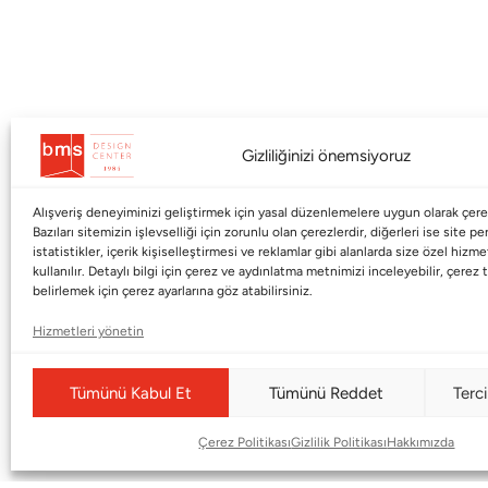
Gizliliğinizi önemsiyoruz
Alışveriş deneyiminizi geliştirmek için yasal düzenlemelere uygun olarak çerez
Kurumsal
Markalar
Bazıları sitemizin işlevselliği için zorunlu olan çerezlerdir, diğerleri ise site p
istatistikler, içerik kişiselleştirmesi ve reklamlar gibi alanlarda size özel hiz
kullanılır. Detaylı bilgi için çerez ve aydınlatma metnimizi inceleyebilir, çerez t
Shop
Haworth
belirlemek için çerez ayarlarına göz atabilirsiniz.
BMS Mag
Poltrona Frau
Hizmetleri yönetin
Kataloglar
Armani / Casa
Markalar
Baccarat
Tümünü Kabul Et
Tümünü Reddet
Terci
Blog
Duxiana
Çerez Politikası
Gizlilik Politikası
Hakkımızda
Hakkımızda
Cappellini