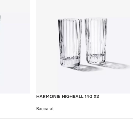
HARMONIE HIGHBALL 140 X2
Baccarat