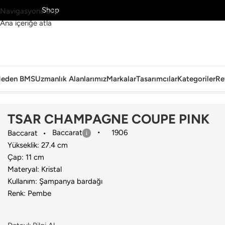
MS’yi Keşfet
Shop
Navigasyona atla
Ana içeriğe atla
eden BMS
Uzmanlık Alanlarımız
Markalar
Tasarımcılar
Kategoriler
Re
Ana Sayfa
›
Sofra Grubu
›
Kadeh & Kadeh Seti
›
Baccarat
›
TSAR CHA
TSAR CHAMPAGNE COUPE PINK
Baccarat
1906
Baccarat
Yükseklik: 27.4 cm
Çap: 11 cm
Materyal: Kristal
Kullanım: Şampanya bardağı
Renk: Pembe