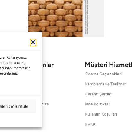
ler kullanıyoruz.
Koleksiyonlar
Müşteri Hizmetl
erformans analizi,
met sunabilmemiz için
ercihlerinizi
Babalar Günü
Ödeme Seçenekleri
Anneler Günü
Kargolama ve Teslimat
Sevgililer Günü
Garanti Şartları
Saraylardan Evinize
İade Politikası
hleri Görüntüle
Wedding
Kullanım Koşulları
Pet Collection
KVKK