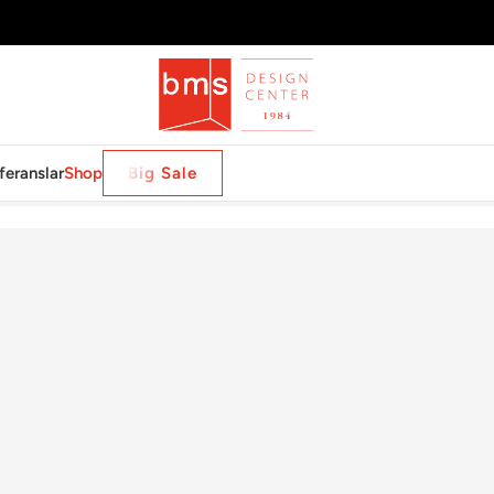
feranslar
Shop
Big Sale
MPAGNE COUPE PINK