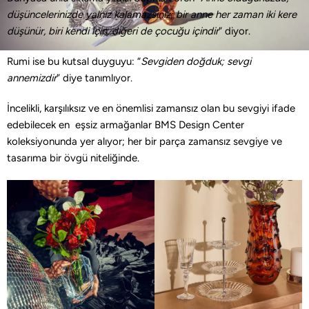
düşüncelerinizde yalnız kalamazsınız; bir anne her zaman iki kere
düşünür, biri kendi için, diğeri de çocuğu içindir
” diyor.
Rumi ise bu kutsal duyguyu: “
Sevgiden doğduk; sevgi
annemizdir
” diye tanımlıyor.
İncelikli, karşılıksız ve en önemlisi zamansız olan bu sevgiyi ifade
edebilecek en eşsiz armağanlar BMS Design Center
koleksiyonunda yer alıyor; her bir parça zamansız sevgiye ve
tasarıma bir övgü niteliğinde.