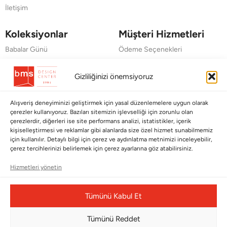
İletişim
Koleksiyonlar
Müşteri Hizmetleri
Babalar Günü
Ödeme Seçenekleri
Anneler Günü
Kargolama ve Teslimat
Gizliliğinizi önemsiyoruz
Sevgililer Günü
Garanti Şartları
Saraylardan Evinize
İade Politikası
Alışveriş deneyiminizi geliştirmek için yasal düzenlemelere uygun olarak
çerezler kullanıyoruz. Bazıları sitemizin işlevselliği için zorunlu olan
Wedding
Kullanım Koşulları
çerezlerdir, diğerleri ise site performans analizi, istatistikler, içerik
kişiselleştirmesi ve reklamlar gibi alanlarda size özel hizmet sunabilmemiz
Pet Collection
KVKK
için kullanılır. Detaylı bilgi için çerez ve aydınlatma metnimizi inceleyebilir,
çerez tercihlerinizi belirlemek için çerez ayarlarına göz atabilirsiniz.
Yılbaşı
Mesafeli Satış Sözleşmesi
Hizmetleri yönetin
Yat
Ödeme Bildirimi
Hata Bildirim Formu
Tümünü Kabul Et
BÜLTENİMİZE ABONE OLUN
Tümünü Reddet