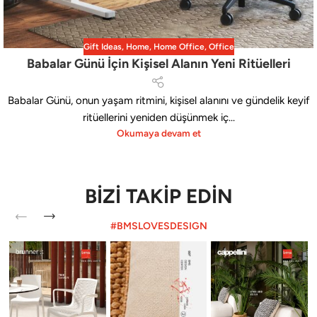
Gift Ideas
,
Home
,
Home Office
,
Office
Babalar Günü İçin Kişisel Alanın Yeni Ritüelleri
Babalar Günü, onun yaşam ritmini, kişisel alanını ve gündelik keyif
ritüellerini yeniden düşünmek iç...
Okumaya devam et
BİZİ TAKİP EDİN
#BMSLOVESDESIGN