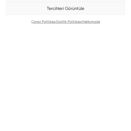
Kayıt olun ve fırsatlardan ilk siz yararlanın!
Tercihleri Görüntüle
Bültenimize Abone Olun
Çerez Politikası
Gizlilik Politikası
Hakkımızda
Bizi Takip Edin
Çerez Yönetim Paneli
© Copyright 2026 |
BMS DESIGN CENTER