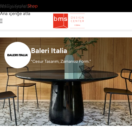
BMS’yi Keşfet
Shop
Navigasyona atla
Ana içeriğe atla
Ana Sayfa
›
Markalar
›
Baleri Italia
Baleri Italia
“Cesur Tasarım, Zamansız Form.”