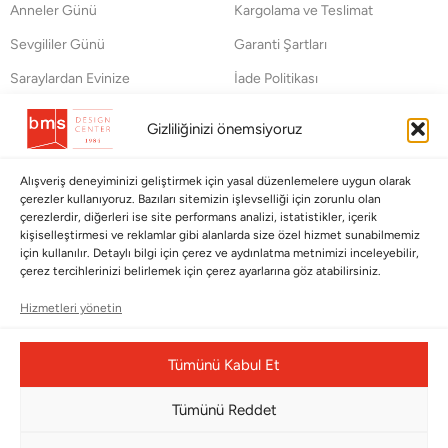
Anneler Günü
Kargolama ve Teslimat
Sevgililer Günü
Garanti Şartları
Saraylardan Evinize
İade Politikası
Wedding
Kullanım Koşulları
Gizliliğinizi önemsiyoruz
Pet Collection
KVKK
Yılbaşı
Mesafeli Satış Sözleşmesi
Alışveriş deneyiminizi geliştirmek için yasal düzenlemelere uygun olarak
çerezler kullanıyoruz. Bazıları sitemizin işlevselliği için zorunlu olan
Yat
Ödeme Bildirimi
çerezlerdir, diğerleri ise site performans analizi, istatistikler, içerik
kişiselleştirmesi ve reklamlar gibi alanlarda size özel hizmet sunabilmemiz
Hata Bildirim Formu
için kullanılır. Detaylı bilgi için çerez ve aydınlatma metnimizi inceleyebilir,
çerez tercihlerinizi belirlemek için çerez ayarlarına göz atabilirsiniz.
BÜLTENİMİZE ABONE OLUN
Hizmetleri yönetin
Kayıt olun ve fırsatlardan ilk siz yararlanın!
Tümünü Kabul Et
Bültenimize Abone Olun
Tümünü Reddet
Bizi Takip Edin