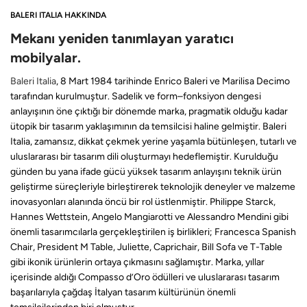
BALERI ITALIA HAKKINDA
Mekanı yeniden tanımlayan yaratıcı
mobilyalar.
Baleri Italia
, 8 Mart 1984 tarihinde Enrico Baleri ve Marilisa Decimo
tarafından kurulmuştur. Sadelik ve form–fonksiyon dengesi
anlayışının öne çıktığı bir dönemde marka, pragmatik olduğu kadar
ütopik bir tasarım yaklaşımının da temsilcisi haline gelmiştir. Baleri
Italia, zamansız, dikkat çekmek yerine yaşamla bütünleşen, tutarlı ve
uluslararası bir tasarım dili oluşturmayı hedeflemiştir. Kurulduğu
günden bu yana ifade gücü yüksek tasarım anlayışını teknik ürün
geliştirme süreçleriyle birleştirerek teknolojik deneyler ve malzeme
inovasyonları alanında öncü bir rol üstlenmiştir. Philippe Starck,
Hannes Wettstein, Angelo Mangiarotti ve Alessandro Mendini gibi
önemli tasarımcılarla gerçekleştirilen iş birlikleri; Francesca Spanish
Chair, President M Table, Juliette, Caprichair, Bill Sofa ve T-Table
gibi ikonik ürünlerin ortaya çıkmasını sağlamıştır. Marka, yıllar
içerisinde aldığı Compasso d’Oro ödülleri ve uluslararası tasarım
başarılarıyla çağdaş İtalyan tasarım kültürünün önemli