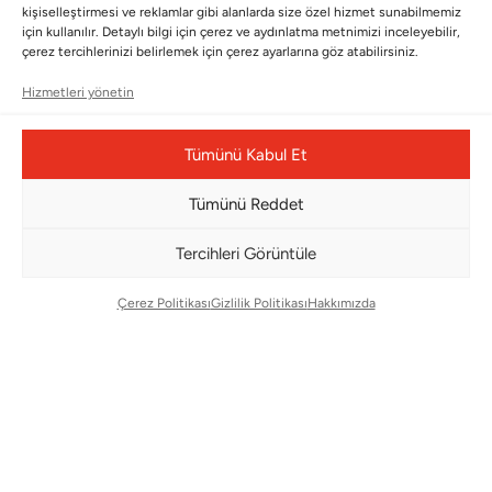
Kayıt olun ve fırsatlardan ilk siz yararlanın!
kişiselleştirmesi ve reklamlar gibi alanlarda size özel hizmet sunabilmemiz
için kullanılır. Detaylı bilgi için çerez ve aydınlatma metnimizi inceleyebilir,
Bültenimize Abone Olun
çerez tercihlerinizi belirlemek için çerez ayarlarına göz atabilirsiniz.
Hizmetleri yönetin
Bizi Takip Edin
Tümünü Kabul Et
Tümünü Reddet
Tercihleri Görüntüle
Çerez Politikası
Gizlilik Politikası
Hakkımızda
Çerez Yönetim Paneli
© Copyright 2026 |
BMS DESIGN CENTER