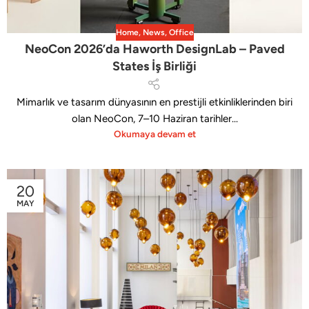
Home
,
News
,
Office
NeoCon 2026’da Haworth DesignLab – Paved
States İş Birliği
Mimarlık ve tasarım dünyasının en prestijli etkinliklerinden biri
olan NeoCon, 7–10 Haziran tarihler...
Okumaya devam et
20
MAY