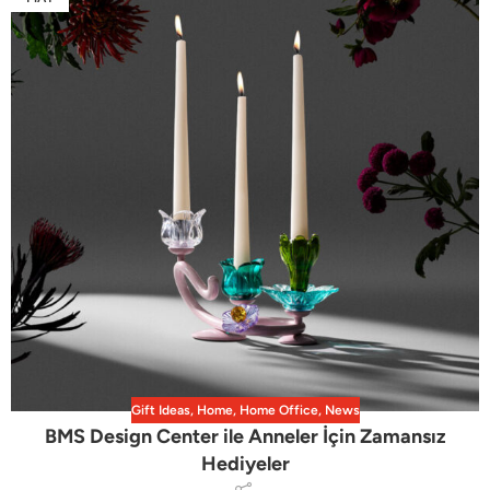
Gift Ideas
,
Home
,
Home Office
,
News
BMS Design Center ile Anneler İçin Zamansız
Hediyeler