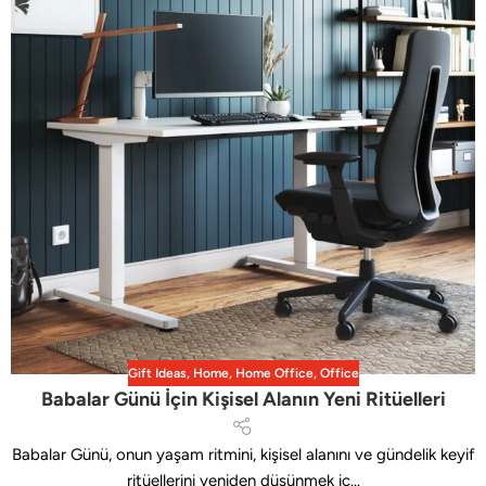
Gift Ideas
,
Home
,
Home Office
,
Office
Babalar Günü İçin Kişisel Alanın Yeni Ritüelleri
Babalar Günü, onun yaşam ritmini, kişisel alanını ve gündelik keyif
ritüellerini yeniden düşünmek iç...