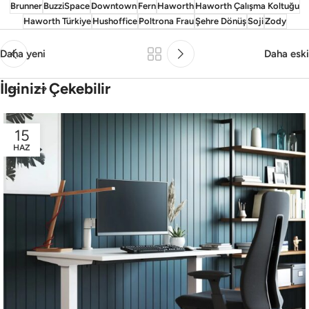
Brunner
BuzziSpace
Downtown
Fern
Haworth
Haworth Çalışma Koltuğu
Haworth Türkiye
Hushoffice
Poltrona Frau
Şehre Dönüş
Soji
Zody
Daha yeni
Daha eski
İlginizi Çekebilir
15
HAZ