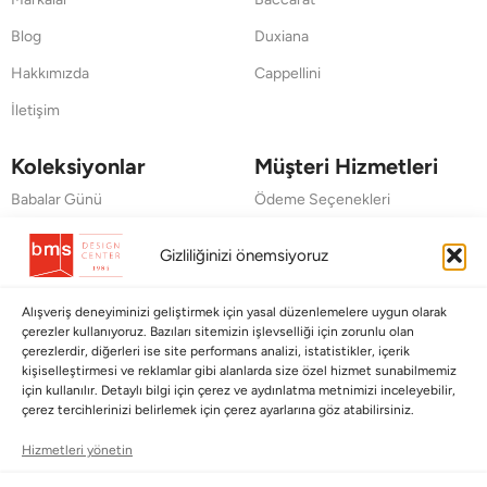
Blog
Duxiana
Hakkımızda
Cappellini
İletişim
Koleksiyonlar
Müşteri Hizmetleri
Babalar Günü
Ödeme Seçenekleri
Anneler Günü
Kargolama ve Teslimat
Gizliliğinizi önemsiyoruz
Sevgililer Günü
Garanti Şartları
Saraylardan Evinize
İade Politikası
Alışveriş deneyiminizi geliştirmek için yasal düzenlemelere uygun olarak
çerezler kullanıyoruz. Bazıları sitemizin işlevselliği için zorunlu olan
Wedding
Kullanım Koşulları
çerezlerdir, diğerleri ise site performans analizi, istatistikler, içerik
kişiselleştirmesi ve reklamlar gibi alanlarda size özel hizmet sunabilmemiz
Pet Collection
KVKK
için kullanılır. Detaylı bilgi için çerez ve aydınlatma metnimizi inceleyebilir,
çerez tercihlerinizi belirlemek için çerez ayarlarına göz atabilirsiniz.
Yılbaşı
Mesafeli Satış Sözleşmesi
Hizmetleri yönetin
Yat
Ödeme Bildirimi