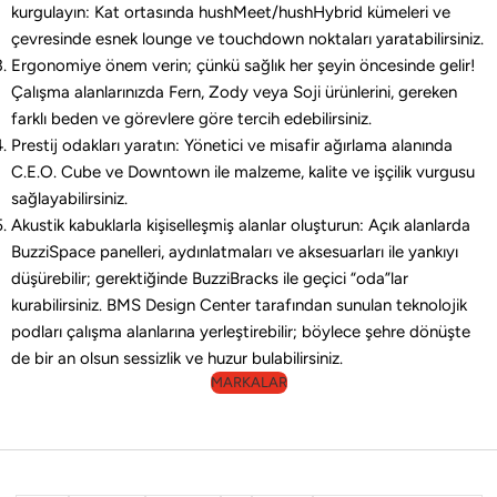
kurgulayın: Kat ortasında hushMeet/hushHybrid kümeleri ve
çevresinde esnek lounge ve touchdown noktaları yaratabilirsiniz.
Ergonomiye önem verin; çünkü sağlık her şeyin öncesinde gelir!
Çalışma alanlarınızda Fern, Zody veya Soji ürünlerini, gereken
farklı beden ve görevlere göre tercih edebilirsiniz.
Prestij odakları yaratın: Yönetici ve misafir ağırlama alanında
C.E.O. Cube ve Downtown ile malzeme, kalite ve işçilik vurgusu
sağlayabilirsiniz.
Akustik kabuklarla kişiselleşmiş alanlar oluşturun: Açık alanlarda
BuzziSpace panelleri, aydınlatmaları ve aksesuarları ile yankıyı
düşürebilir; gerektiğinde BuzziBracks ile geçici “oda”lar
kurabilirsiniz. BMS Design Center tarafından sunulan teknolojik
podları çalışma alanlarına yerleştirebilir; böylece şehre dönüşte
de bir an olsun sessizlik ve huzur bulabilirsiniz.
MARKALAR