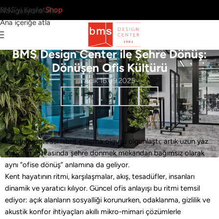
BMS’yi Keşfet
Shop
Navigasyona atla
Ana içeriğe atla
Home Office
,
Office
BMS Design Center ile Şehre Dönüş:
Dönüşen Ofis Kültürü
Açık 16.09.2025
Pandemi sonrası hibrit çalışma olgusu olgunlaştı; artık uzun yaz
aylarının sonrasında şehre dönmek mekandan bağımsız olarak
aynı “ofise dönüş” anlamına da geliyor.
Kent hayatının ritmi, karşılaşmalar, akış, tesadüfler, insanları
dinamik ve yaratıcı kılıyor. Güncel ofis anlayışı bu ritmi temsil
ediyor: açık alanların sosyalliği korunurken, odaklanma, gizlilik ve
akustik konfor ihtiyaçları akıllı mikro-mimari çözümlerle