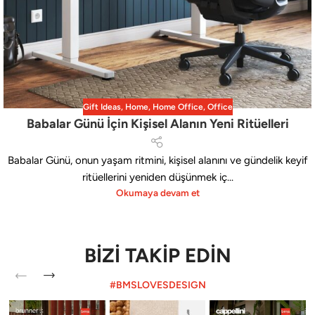
Gift Ideas
,
Home
,
Home Office
,
Office
Babalar Günü İçin Kişisel Alanın Yeni Ritüelleri
Babalar Günü, onun yaşam ritmini, kişisel alanını ve gündelik keyif
ritüellerini yeniden düşünmek iç...
Okumaya devam et
BİZİ TAKİP EDİN
#BMSLOVESDESIGN