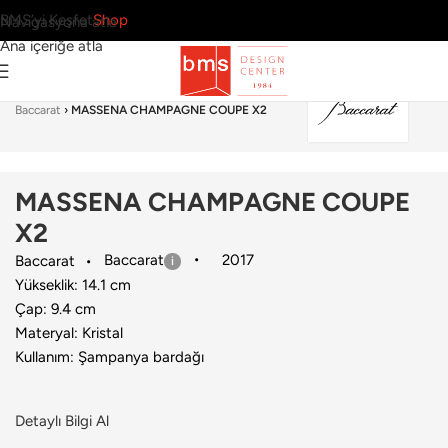
BMS’yi Keşfet
Shop
Navigasyona atla
Ana içeriğe atla
Ana Sayfa
›
Sofra Grubu
›
Kadeh & Kadeh Seti
›
Baccarat
›
MASSENA CHAMPAGNE COUPE X2
MASSENA CHAMPAGNE COUPE
X2
Baccarat
2017
Baccarat
Yükseklik: 14.1 cm
Çap: 9.4 cm
Materyal: Kristal
Kullanım: Şampanya bardağı
Detaylı Bilgi Al