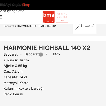
BMS’yi Keşfet
Shop
Navigasyona atla
Ana içeriğe atla
Ana Sayfa
›
Sofra Grubu
›
Kadeh & Kadeh Seti
›
Baccarat
›
HARMONIE HIGHBALL 140 X2
HARMONIE HIGHBALL 140 X2
Baccarat
1975
Baccarat
Yükseklik: 14 cm
Ağırlık: 0.85 kg
Çap: 7.2 cm
Kapasite: 34 cl
Materyal: Kristal
Kullanım: Koktely bardağı
Renk: Berrak