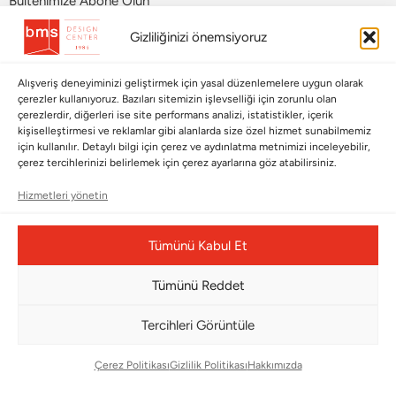
Bültenimize Abone Olun
Gizliliğinizi önemsiyoruz
Bizi Takip Edin
Alışveriş deneyiminizi geliştirmek için yasal düzenlemelere uygun olarak
çerezler kullanıyoruz. Bazıları sitemizin işlevselliği için zorunlu olan
çerezlerdir, diğerleri ise site performans analizi, istatistikler, içerik
kişiselleştirmesi ve reklamlar gibi alanlarda size özel hizmet sunabilmemiz
için kullanılır. Detaylı bilgi için çerez ve aydınlatma metnimizi inceleyebilir,
çerez tercihlerinizi belirlemek için çerez ayarlarına göz atabilirsiniz.
Hizmetleri yönetin
Çerez Yönetim Paneli
Tümünü Kabul Et
Tümünü Reddet
Tercihleri Görüntüle
© Copyright 2026 |
BMS DESIGN CENTER
Çerez Politikası
Gizlilik Politikası
Hakkımızda