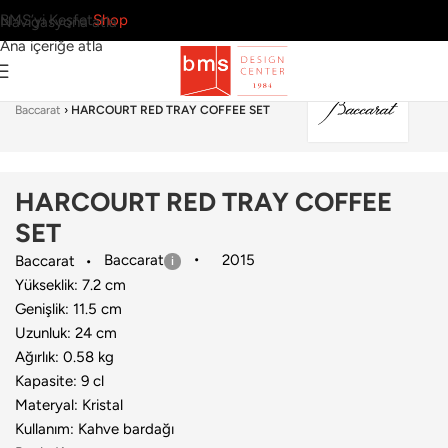
BMS’yi Keşfet
Shop
Navigasyona atla
Ana içeriğe atla
Ana Sayfa
›
Sofra Grubu
›
Çay & Kahve Ekipmanı
›
Baccarat
›
HARCOURT RED TRAY COFFEE SET
HARCOURT RED TRAY COFFEE
SET
Baccarat
2015
Baccarat
Yükseklik: 7.2 cm
Genişlik: 11.5 cm
Uzunluk: 24 cm
Ağırlık: 0.58 kg
Kapasite: 9 cl
Materyal: Kristal
Kullanım: Kahve bardağı