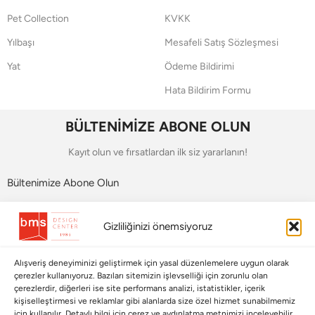
Pet Collection
KVKK
Yılbaşı
Mesafeli Satış Sözleşmesi
Yat
Ödeme Bildirimi
Hata Bildirim Formu
BÜLTENİMİZE ABONE OLUN
Kayıt olun ve fırsatlardan ilk siz yararlanın!
Bültenimize Abone Olun
Bizi Takip Edin
Gizliliğinizi önemsiyoruz
Alışveriş deneyiminizi geliştirmek için yasal düzenlemelere uygun olarak
çerezler kullanıyoruz. Bazıları sitemizin işlevselliği için zorunlu olan
çerezlerdir, diğerleri ise site performans analizi, istatistikler, içerik
kişiselleştirmesi ve reklamlar gibi alanlarda size özel hizmet sunabilmemiz
için kullanılır. Detaylı bilgi için çerez ve aydınlatma metnimizi inceleyebilir,