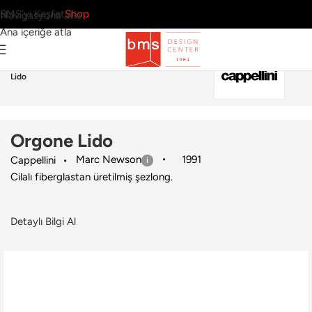
BMS’yi Keşfet
Shop
Navigasyona atla
Ana içeriğe atla
Ana Sayfa
›
Dış Mekan
›
Şezlong
›
Cappellini
›
Orgone
Lido
Orgone Lido
Marc Newson
1991
Cappellini
Cilalı fiberglastan üretilmiş şezlong.
Detaylı Bilgi Al