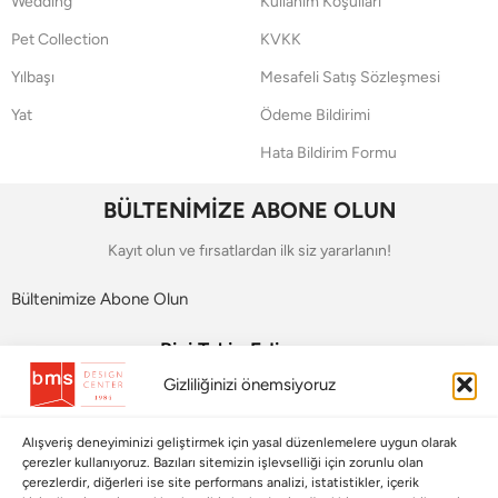
Wedding
Kullanım Koşulları
Pet Collection
KVKK
Yılbaşı
Mesafeli Satış Sözleşmesi
Yat
Ödeme Bildirimi
Hata Bildirim Formu
BÜLTENİMİZE ABONE OLUN
Kayıt olun ve fırsatlardan ilk siz yararlanın!
Bültenimize Abone Olun
Bizi Takip Edin
Gizliliğinizi önemsiyoruz
Alışveriş deneyiminizi geliştirmek için yasal düzenlemelere uygun olarak
çerezler kullanıyoruz. Bazıları sitemizin işlevselliği için zorunlu olan
çerezlerdir, diğerleri ise site performans analizi, istatistikler, içerik