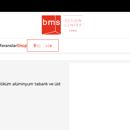
feranslar
Shop
Big Sale
 döküm alüminyum tabanlı ve üst