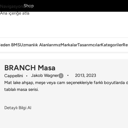
MS’yi Keşfet
Shop
Navigasyona atla
Ana içeriğe atla
eden BMS
Uzmanlık Alanlarımız
Markalar
Tasarımcılar
Kategoriler
Re
Ana Sayfa
›
Ev
›
Masa
›
Cappellini
›
BRANCH Masa
BRANCH Masa
Jakob Wagner
2013
,
2023
Cappellini
Mat lake ahşap, meşe veya cam seçenekleriyle farklı boyutlarda
tablalı masa serisi.
Detaylı Bilgi Al