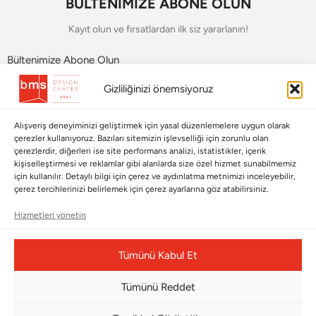
BÜLTENİMİZE ABONE OLUN
Kayıt olun ve fırsatlardan ilk siz yararlanın!
Bültenimize Abone Olun
Gizliliğinizi önemsiyoruz
Bizi Takip Edin
Alışveriş deneyiminizi geliştirmek için yasal düzenlemelere uygun olarak
çerezler kullanıyoruz. Bazıları sitemizin işlevselliği için zorunlu olan
çerezlerdir, diğerleri ise site performans analizi, istatistikler, içerik
kişiselleştirmesi ve reklamlar gibi alanlarda size özel hizmet sunabilmemiz
için kullanılır. Detaylı bilgi için çerez ve aydınlatma metnimizi inceleyebilir,
çerez tercihlerinizi belirlemek için çerez ayarlarına göz atabilirsiniz.
Hizmetleri yönetin
Çerez Yönetim Paneli
Tümünü Kabul Et
Tümünü Reddet