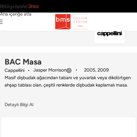
BMS’yi Keşfet
Shop
Navigasyona atla
Ana içeriğe atla
Ana Sayfa
›
Ev
›
Masa
›
Cappellini
›
BAC Masa
BAC Masa
Jasper Morrison
2005
,
2009
Cappellini
Masif dişbudak ağacından tabanı ve yuvarlak veya dikdörtgen
ahşap tablası olan, çeşitli renklerde dişbudak kaplamalı masa.
Detaylı Bilgi Al