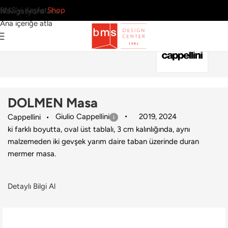
BMS’yi Keşfet
Shop
Navigasyona atla
Ana içeriğe atla
Ana Sayfa
›
Ev
›
Masa
›
Cappellini
›
DOLMEN Masa
DOLMEN Masa
Giulio Cappellini
2019
,
2024
Cappellini
ki farklı boyutta, oval üst tablalı, 3 cm kalınlığında, aynı
malzemeden iki gevşek yarım daire taban üzerinde duran
mermer masa.
Detaylı Bilgi Al