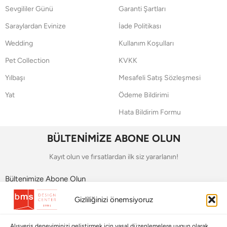
Sevgililer Günü
Garanti Şartları
Saraylardan Evinize
İade Politikası
Wedding
Kullanım Koşulları
Pet Collection
KVKK
Yılbaşı
Mesafeli Satış Sözleşmesi
Yat
Ödeme Bildirimi
Hata Bildirim Formu
BÜLTENİMİZE ABONE OLUN
Kayıt olun ve fırsatlardan ilk siz yararlanın!
Bültenimize Abone Olun
Gizliliğinizi önemsiyoruz
Bizi Takip Edin
Alışveriş deneyiminizi geliştirmek için yasal düzenlemelere uygun olarak