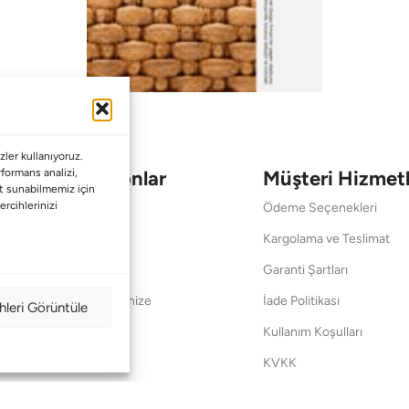
ler kullanıyoruz.
Koleksiyonlar
Müşteri Hizmetl
erformans analizi,
met sunabilmemiz için
ercihlerinizi
Babalar Günü
Ödeme Seçenekleri
Anneler Günü
Kargolama ve Teslimat
Sevgililer Günü
Garanti Şartları
Saraylardan Evinize
İade Politikası
hleri Görüntüle
Wedding
Kullanım Koşulları
Pet Collection
KVKK
Yılbaşı
Mesafeli Satış Sözleşmes