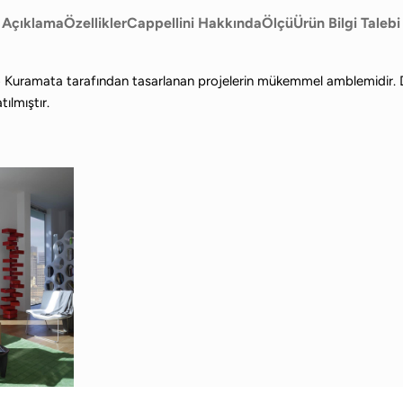
Açıklama
Özellikler
Cappellini Hakkında
Ölçü
Ürün Bilgi Talebi
iro Kuramata tarafından tasarlanan projelerin mükemmel amblemidir. D
ılmıştır.