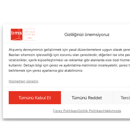
Gizliliğinizi önemsiyoruz
Alışveriş deneyiminizi geliştirmek için yasal düzenlemelere uygun olarak çerez
Kurumsal
Markalar
Bazıları sitemizin işlevselliği için zorunlu olan çerezlerdir, diğerleri ise site p
istatistikler, içerik kişiselleştirmesi ve reklamlar gibi alanlarda size özel hiz
kullanılır. Detaylı bilgi için çerez ve aydınlatma metnimizi inceleyebilir, çerez t
Shop
Haworth
belirlemek için çerez ayarlarına göz atabilirsiniz.
BMS Mag
Poltrona Frau
Hizmetleri yönetin
Kataloglar
Armani / Casa
Markalar
Baccarat
Tümünü Kabul Et
Tümünü Reddet
Terci
Blog
Duxiana
Çerez Politikası
Gizlilik Politikası
Hakkımızda
Hakkımızda
Cappellini
İletişim