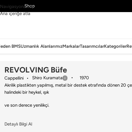
MS’yi Keşfet
Shop
Navigasyona atla
Ana içeriğe atla
eden BMS
Uzmanlık Alanlarımız
Markalar
Tasarımcılar
Kategoriler
Re
Ana Sayfa
›
Ev
›
Dolap
›
Cappellini
›
REVOLVING Büfe
REVOLVING Büfe
Shiro Kuramata
1970
Cappellini
Akrilik plastikten yapılmış, metal bir destek etrafında dönen 20 ç
halindeki bir heykel, ışık
ve son derece yenilikçi.
Detaylı Bilgi Al