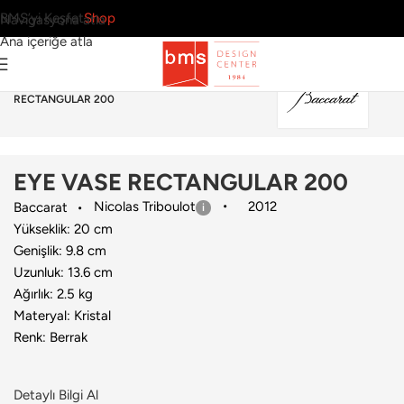
BMS’yi Keşfet
Shop
Navigasyona atla
Ana içeriğe atla
Ana Sayfa
›
Aksesuar
›
Vazo
›
Baccarat
›
EYE VASE
RECTANGULAR 200
EYE VASE RECTANGULAR 200
Nicolas Triboulot
2012
Baccarat
Yükseklik: 20 cm
Genişlik: 9.8 cm
Uzunluk: 13.6 cm
Ağırlık: 2.5 kg
Materyal: Kristal
Renk: Berrak
Detaylı Bilgi Al