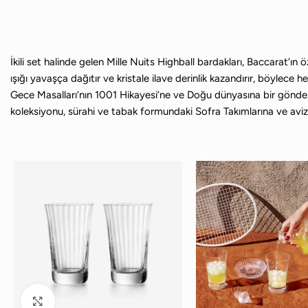
İkili set halinde gelen Mille Nuits Highball bardakları, Baccarat’ın ö
ışığı yavaşça dağıtır ve kristale ilave derinlik kazandırır, böylece h
Gece Masalları’nın 1001 Hikayesi’ne ve Doğu dünyasına bir gönderm
koleksiyonu, sürahi ve tabak formundaki Sofra Takımlarına ve av
Büyütmek için tıklayın