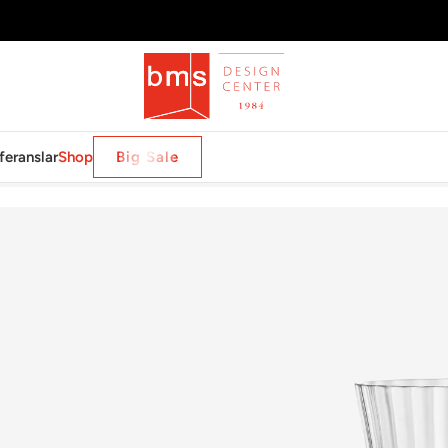
feranslar
Shop
Big Sale
ITS HIGHBALL X2