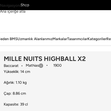
MS’yi Keşfet
Shop
Navigasyona atla
Ana içeriğe atla
eden BMS
Uzmanlık Alanlarımız
Markalar
Tasarımcılar
Kategoriler
Re
Ana Sayfa
›
Sofra Grubu
›
Bardak & Bardak Seti
›
Baccarat
›
MILLE NU
MILLE NUITS HIGHBALL X2
Mathias
1900
Baccarat
Yükseklik: 14 cm
Ağırlık: 1.10 kg
Çap: 8.86 cm
Kapasite: 39 cl