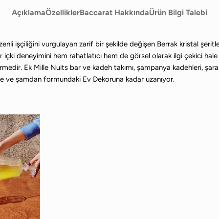
Açıklama
Özellikler
Baccarat Hakkında
Ürün Bilgi Talebi
zenli işçiliğini vurgulayan zarif bir şekilde değişen Berrak kristal şer
er içki deneyimini hem rahatlatıcı hem de görsel olarak ilgi çekici hale 
edir. Ek Mille Nuits bar ve kadeh takımı, şampanya kadehleri, şarap 
ize ve şamdan formundaki Ev Dekoruna kadar uzanıyor.