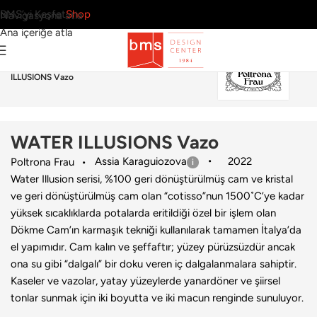
BMS’yi Keşfet
Shop
Navigasyona atla
Ana içeriğe atla
Ana Sayfa
›
Aksesuar
›
Vazo
›
Poltrona Frau
›
WATER
ILLUSIONS Vazo
WATER ILLUSIONS Vazo
Assia Karaguiozova
2022
Poltrona Frau
Water Illusion serisi, %100 geri dönüştürülmüş cam ve kristal
ve geri dönüştürülmüş cam olan “cotisso”nun 1500˚C’ye kadar
yüksek sıcaklıklarda potalarda eritildiği özel bir işlem olan
Dökme Cam’ın karmaşık tekniği kullanılarak tamamen İtalya’da
el yapımıdır. Cam kalın ve şeffaftır; yüzey pürüzsüzdür ancak
ona su gibi “dalgalı” bir doku veren iç dalgalanmalara sahiptir.
Kaseler ve vazolar, yatay yüzeylerde yanardöner ve şiirsel
tonlar sunmak için iki boyutta ve iki macun renginde sunuluyor.