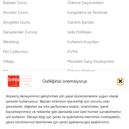
Babalar Günü
Ödeme Seçenekleri
Anneler Günü
Kargolama ve Teslimat
Sevgililer Günü
Garanti Şartları
Saraylardan Evinize
İade Politikası
Wedding
Kullanım Koşulları
Pet Collection
KVKK
Yılbaşı
Mesafeli Satış Sözleşmesi
Yat
Ödeme Bildirimi
Gizliliğinizi önemsiyoruz
Hata Bildirim Formu
BÜLTENİMİZE ABONE OLUN
Alışveriş deneyiminizi geliştirmek için yasal düzenlemelere uygun olarak
çerezler kullanıyoruz. Bazıları sitemizin işlevselliği için zorunlu olan
Kayıt olun ve fırsatlardan ilk siz yararlanın!
çerezlerdir, diğerleri ise site performans analizi, istatistikler, içerik
kişiselleştirmesi ve reklamlar gibi alanlarda size özel hizmet sunabilmemiz
için kullanılır. Detaylı bilgi için çerez ve aydınlatma metnimizi inceleyebilir,
Bültenimize Abone Olun
çerez tercihlerinizi belirlemek için çerez ayarlarına göz atabilirsiniz.