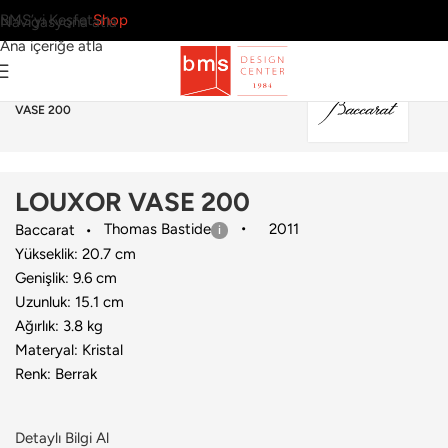
BMS’yi Keşfet
Shop
Navigasyona atla
Ana içeriğe atla
Ana Sayfa
›
Aksesuar
›
Vazo
›
Baccarat
›
LOUXOR
VASE 200
LOUXOR VASE 200
Thomas Bastide
2011
Baccarat
Yükseklik: 20.7 cm
Genişlik: 9.6 cm
Uzunluk: 15.1 cm
Ağırlık: 3.8 kg
Materyal: Kristal
Renk: Berrak
Detaylı Bilgi Al