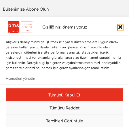
Bültenimize Abone Olun
Bizi Takip Edin
Gizliliğinizi önemsiyoruz
Alışveriş deneyiminizi geliştirmek için yasal düzenlemelere uygun olarak
çerezler kullanıyoruz. Bazıları sitemizin işlevselliği için zorunlu olan
çerezlerdir, diğerleri ise site performans analizi, istatistikler, içerik
kişiselleştirmesi ve reklamlar gibi alanlarda size özel hizmet sunabilmemiz
için kullanılır. Detaylı bilgi için çerez ve aydınlatma metnimizi inceleyebilir,
çerez tercihlerinizi belirlemek için çerez ayarlarına göz atabilirsiniz.
Hizmetleri yönetin
Çerez Yönetim Paneli
Tümünü Kabul Et
Tümünü Reddet
© Copyright 2026 |
BMS DESIGN CENTER
Tercihleri Görüntüle