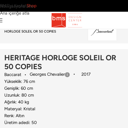
BMS’yi Keşfet
Shop
Navigasyona atla
Ana içeriğe atla
Ana Sayfa
›
Aksesuar
›
Saat
›
Baccarat
›
HERITAGE
HORLOGE SOLEIL OR 50 COPIES
HERITAGE HORLOGE SOLEIL OR
50 COPIES
Georges Chevalier
2017
Baccarat
Yükseklik: 76 cm
Genişlik: 60 cm
Uzunluk: 80 cm
Ağırlık: 40 kg
Materyal: Kristal
Renk: Altın
Üretim adedi: 50