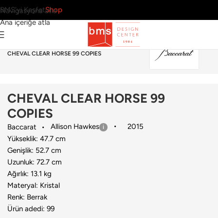
BMS’yi Keşfet
Shop
Navigasyona atla
Ana içeriğe atla
Ana Sayfa
›
Aksesuar
›
Dekoratif Obje
›
Baccarat
›
CHEVAL CLEAR HORSE 99 COPIES
CHEVAL CLEAR HORSE 99
COPIES
Allison Hawkes
2015
Baccarat
Yükseklik: 47.7 cm
Genişlik: 52.7 cm
Uzunluk: 72.7 cm
Ağırlık: 13.1 kg
Materyal: Kristal
Renk: Berrak
Ürün adedi: 99