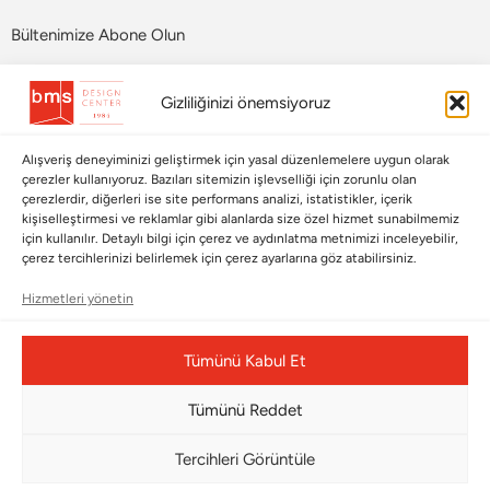
Bültenimize Abone Olun
Bizi Takip Edin
Gizliliğinizi önemsiyoruz
Alışveriş deneyiminizi geliştirmek için yasal düzenlemelere uygun olarak
çerezler kullanıyoruz. Bazıları sitemizin işlevselliği için zorunlu olan
çerezlerdir, diğerleri ise site performans analizi, istatistikler, içerik
kişiselleştirmesi ve reklamlar gibi alanlarda size özel hizmet sunabilmemiz
için kullanılır. Detaylı bilgi için çerez ve aydınlatma metnimizi inceleyebilir,
çerez tercihlerinizi belirlemek için çerez ayarlarına göz atabilirsiniz.
Hizmetleri yönetin
Çerez Yönetim Paneli
Tümünü Kabul Et
Tümünü Reddet
© Copyright 2026 |
BMS DESIGN CENTER
Tercihleri Görüntüle