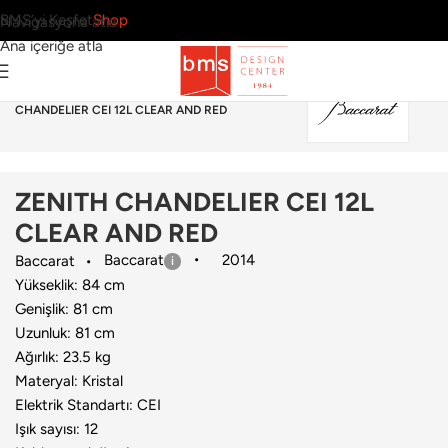
BMS’yi Keşfet
Shop
Navigasyona atla
Ana içeriğe atla
Ana Sayfa
›
Aydınlatma
›
Avize
›
Baccarat
›
ZENITH
CHANDELIER CEI 12L CLEAR AND RED
ZENITH CHANDELIER CEI 12L
CLEAR AND RED
Baccarat
2014
Baccarat
Yükseklik: 84 cm
Genişlik: 81 cm
Uzunluk: 81 cm
Ağırlık: 23.5 kg
Materyal: Kristal
Elektrik Standartı: CEI
Işık sayısı: 12