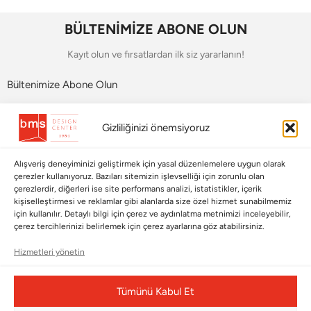
BÜLTENİMİZE ABONE OLUN
Kayıt olun ve fırsatlardan ilk siz yararlanın!
Bültenimize Abone Olun
Bizi Takip Edin
Gizliliğinizi önemsiyoruz
Alışveriş deneyiminizi geliştirmek için yasal düzenlemelere uygun olarak
çerezler kullanıyoruz. Bazıları sitemizin işlevselliği için zorunlu olan
çerezlerdir, diğerleri ise site performans analizi, istatistikler, içerik
kişiselleştirmesi ve reklamlar gibi alanlarda size özel hizmet sunabilmemiz
için kullanılır. Detaylı bilgi için çerez ve aydınlatma metnimizi inceleyebilir,
çerez tercihlerinizi belirlemek için çerez ayarlarına göz atabilirsiniz.
Hizmetleri yönetin
Çerez Yönetim Paneli
Tümünü Kabul Et