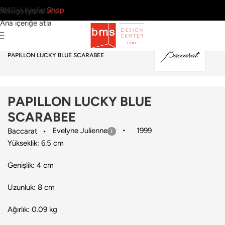
BMS’yi Keşfet
Shop
Navigasyona atla
Ana içeriğe atla
Ana Sayfa
›
Aksesuar
›
Dekoratif Obje
›
Baccarat
›
PAPILLON LUCKY BLUE SCARABEE
PAPILLON LUCKY BLUE
SCARABEE
Evelyne Julienne
1999
Baccarat
Yükseklik: 6.5 cm
Genişlik: 4 cm
Uzunluk: 8 cm
Ağırlık: 0.09 kg