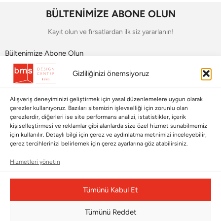
BÜLTENİMİZE ABONE OLUN
Kayıt olun ve fırsatlardan ilk siz yararlanın!
Bültenimize Abone Olun
Gizliliğinizi önemsiyoruz
Bizi Takip Edin
Alışveriş deneyiminizi geliştirmek için yasal düzenlemelere uygun olarak
çerezler kullanıyoruz. Bazıları sitemizin işlevselliği için zorunlu olan
çerezlerdir, diğerleri ise site performans analizi, istatistikler, içerik
kişiselleştirmesi ve reklamlar gibi alanlarda size özel hizmet sunabilmemiz
için kullanılır. Detaylı bilgi için çerez ve aydınlatma metnimizi inceleyebilir,
çerez tercihlerinizi belirlemek için çerez ayarlarına göz atabilirsiniz.
Hizmetleri yönetin
Çerez Yönetim Paneli
Tümünü Kabul Et
Tümünü Reddet