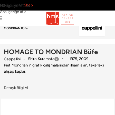
BMS’yi Keşfet
Shop
Navigasyona atla
Ana içeriğe atla
Ana Sayfa
›
Ev
›
Büfe
›
Cappellini
›
HOMAGE TO
MONDRIAN Büfe
HOMAGE TO MONDRIAN Büfe
Shiro Kuramata
1975
,
2009
Cappellini
Piet Mondrian’ın grafik çalışmalarından ilham alan, tekerlekli
ahşap kaplar.
Detaylı Bilgi Al